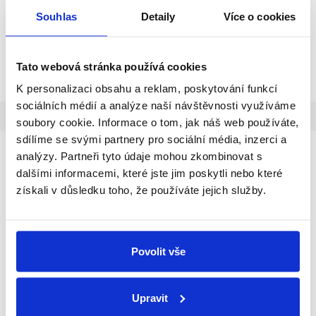
Souhlas
Detaily
Více o cookies
Sprej na kování Blaugelb je
Odlehčení pro křídla okovaná
speciální přípravek na údržbu a
skrytým kováním Roto Designo
péči pro všechna pohyblivá
II - křídlová část. Rámovou část
kování a mechaniku oken, dveří,
naleznete ZDE. Určeno pro
Tato webová stránka používá cookies
bran a garáží. Používá se v
plastová i dřevěná okna s osou
domácnostech, obchodě i v
kování 13 mm. Instalací se
K personalizaci obsahu a reklam, poskytování funkcí
průmyslových podnicích...
zvýší...
sociálních médií a analýze naší návštěvnosti využíváme
Popis
Diskuze
Značka
Ostatní informace
soubory cookie. Informace o tom, jak náš web používáte,
sdílíme se svými partnery pro sociální média, inzerci a
Detailní popis produktu
analýzy. Partneři tyto údaje mohou zkombinovat s
dalšími informacemi, které jste jim poskytli nebo které
získali v důsledku toho, že používáte jejich služby.
Povolit vše
Upravit