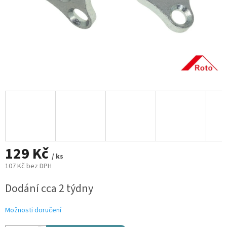
129 Kč
/ ks
107 Kč bez DPH
Měrná
Dodání cca 2 týdny
cena:
Možnosti doručení