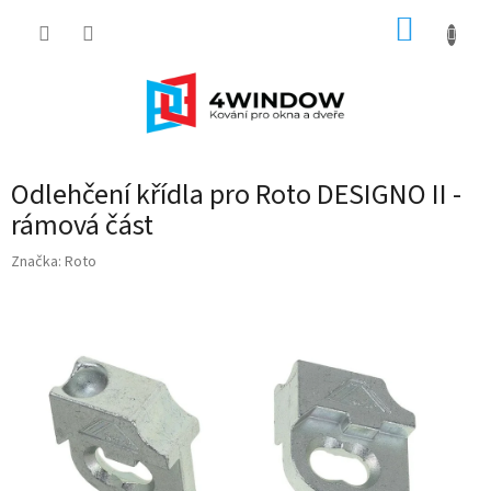
Přejít
NÁKUP
na
obsah
KOŠÍK
Odlehčení křídla pro Roto DESIGNO II -
rámová část
Značka:
Roto