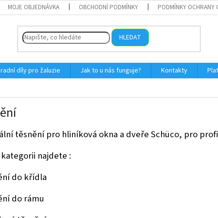
MOJE OBJEDNÁVKA
OBCHODNÍ PODMÍNKY
PODMÍNKY OCHRANY 
HLEDAT
radní díly pro žaluzie
Jak to u nás funguje?
Kontakty
Pla
ění
ální těsnění pro hliníková okna a dveře Schüco, pro prof
 kategorii najdete :
ění do křídla
nění do rámu