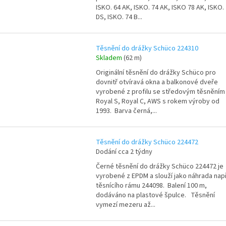
ISKO. 64 AK, ISKO. 74 AK, ISKO 78 AK, ISKO.
DS, ISKO. 74 B...
Těsnění do drážky Schüco 224310
Skladem
(62 m)
Originální těsnění do drážky Schüco pro
dovnitř otvíravá okna a balkonové dveře
vyrobené z profilu se středovým těsněním
Royal S, Royal C, AWS s rokem výroby od
1993. Barva černá,...
Těsnění do drážky Schüco 224472
Dodání cca 2 týdny
Černé těsnění do drážky Schüco 224472 je
vyrobené z EPDM a slouží jako náhrada např
těsnícího rámu 244098. Balení 100 m,
dodáváno na plastové špulce. Těsnění
vymezí mezeru až...