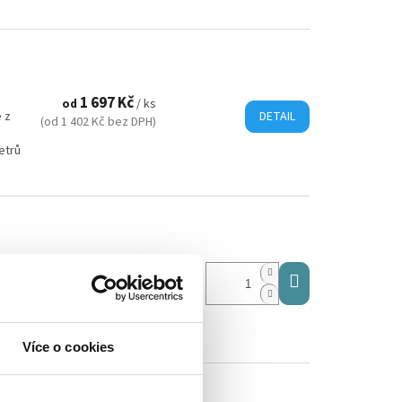
1 697 Kč
od
/ ks
 z
DETAIL
(od 1 402 Kč bez DPH)
etrů
813 Kč
/ ks
(672 Kč bez DPH)
hů
Více o cookies