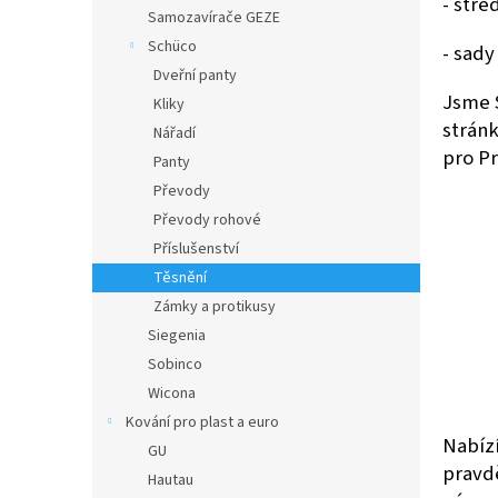
- stře
n
Samozavírače GEZE
e
Schüco
- sad
l
Dveřní panty
Jsme S
Kliky
strán
Nářadí
pro Pr
Panty
Převody
Převody rohové
Příslušenství
Těsnění
Zámky a protikusy
Siegenia
Sobinco
Wicona
Kování pro plast a euro
Nabízí
GU
pravd
Hautau