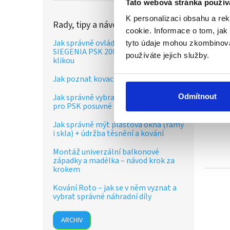
Tato webová stránka použív
K personalizaci obsahu a re
Rady, tipy a návody
cookie. Informace o tom, jak
Jak správně ovládat posuvné dveře
tyto údaje mohou zkombinovat
SIEGENIA PSK 200-Z se spřaženou
používáte jejich služby.
klikou
Jak poznat kovací řady SIEGENIA?
Jak správně vybrat vozíky a kolejnici
Odmítnout
pro PSK posuvné dveře?
Jak správně mýt plastová okna (rámy
i skla) + údržba těsnění a kování
Montáž univerzální balkonové
západky a madélka – návod krok za
krokem
Kování Roto – jak se v něm vyznat a
vybrat správné náhradní díly
ARCHIV