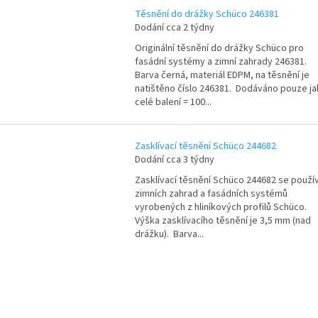
Těsnění do drážky Schüco 246381
Dodání cca 2 týdny
Originální těsnění do drážky Schüco pro
fasádní systémy a zimní zahrady 246381.
Barva černá, materiál EDPM, na těsnění je
natištěno číslo 246381. Dodáváno pouze j
celé balení = 100...
Zasklívací těsnění Schüco 244682
Dodání cca 3 týdny
Zasklívací těsnění Schüco 244682 se použí
zimních zahrad a fasádních systémů
vyrobených z hliníkových profilů Schüco.
Výška zasklívacího těsnění je 3,5 mm (nad
drážku). Barva...
O
v
l
á