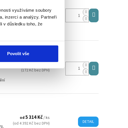
5 926 Kč
ěvnosti využíváme soubory
/ balení
ené
(4 898 Kč bez DPH)
, inzerci a analýzy. Partneři
O
li v důsledku toho, že
KO.
Povolit vše
208 Kč
/ ks
(172 Kč bez DPH)
ění
o
5 314 Kč
od
/ ks
DETAIL
(od 4 392 Kč bez DPH)
78,