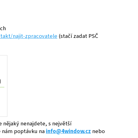
ích
takt/najit-zpracovatele
(stačí zadat PSČ
 nějaký nenajdete, s největší
te nám poptávku na
info@4window.cz
nebo