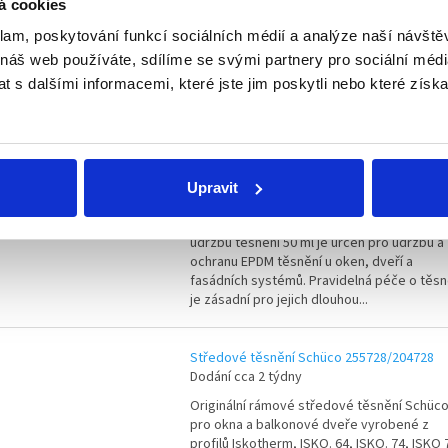
Dodání cca 2 týdny
á cookies
Originální sada rohového těsnění Schüco
klam, poskytování funkcí sociálních médií a analýze naší návšt
204729 pro okna a balkonové dveře vyrob
 náš web používáte, sdílíme se svými partnery pro sociální média
z profilů Iskotherm, ISKO. 64, ISKO. 74, ISK
 s dalšími informacemi, které jste jim poskytli nebo které získa
78, ISKO. 64 AK, ISKO. 74 AK, ISKO 78 AK, IS
74 DS,...
Schüco přípravek na údržbu těsnění 50 ml
Upravit
Skladem
(12 ks)
Novinka
Tip
Originální přípravek Schüco přípravek na
údržbu těsnění 50 ml je určen pro údržbu a
ochranu EPDM těsnění u oken, dveří a
fasádních systémů. Pravidelná péče o těsn
je zásadní pro jejich dlouhou...
Středové těsnění Schüco 255728/204728
Dodání cca 2 týdny
Originální rámové středové těsnění Schüc
pro okna a balkonové dveře vyrobené z
profilů Iskotherm, ISKO. 64, ISKO. 74, ISKO 