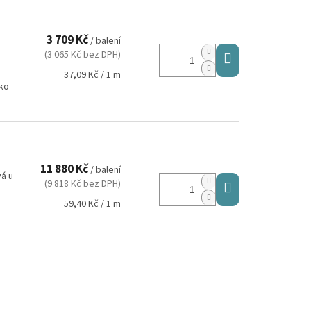
3 709 Kč
/ balení
(3 065 Kč bez DPH)
Měrná
37,09 Kč / 1 m
ako
cena:
11 880 Kč
/ balení
vá u
(9 818 Kč bez DPH)
Měrná
59,40 Kč / 1 m
cena: