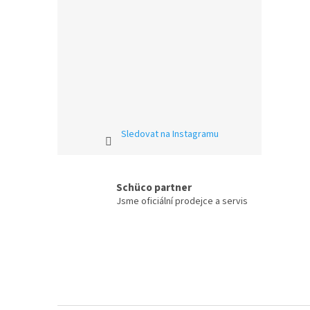
Sledovat na Instagramu
Schüco partner
Jsme oficiální prodejce a servis
Z
á
p
a