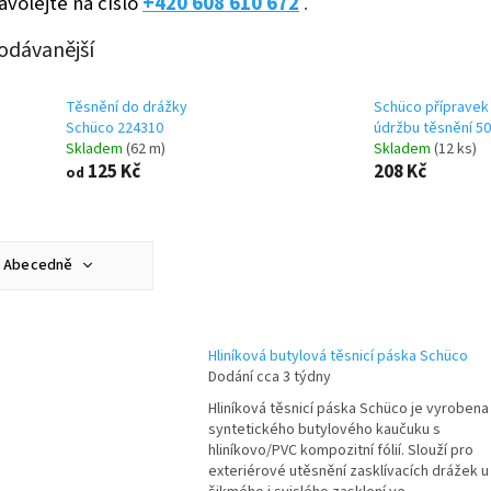
volejte na číslo
+420 608 610 672
.
odávanější
Těsnění do drážky
Schüco přípravek
Schüco 224310
údržbu těsnění 50
Skladem
(62 m)
Skladem
(12 ks)
125 Kč
208 Kč
od
Abecedně
Nejlevnější
Nejdražší
Hliníková butylová těsnicí páska Schüco
Dodání cca 3 týdny
Nejprodávanější
Hliníková těsnicí páska Schüco je vyrobena
syntetického butylového kaučuku s
hliníkovo/PVC kompozitní fólií. Slouží pro
exteriérové utěsnění zasklívacích drážek u