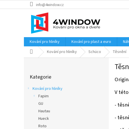
Přejít
info@4window.cz
na
obsah
Kování pro hliníky
Kování pro plast a euro
Náh
Domů
Kování pro hliníky
Schüco
Těsnění
P
Těsn
o
Přeskočit
s
Kategorie
kategorie
Origin
t
r
Kování pro hliníky
V této
a
Fapim
n
GU
- těsn
n
í
Hautau
- těs
p
Hueck
a
Roto