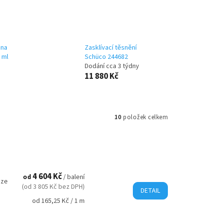
 na
Zasklívací těsnění
 ml
Schüco 244682
Dodání cca 3 týdny
11 880 Kč
10
položek celkem
4 604 Kč
od
/ balení
 ze
(od 3 805 Kč bez DPH)
DETAIL
Měrná
od 165,25 Kč / 1 m
cena: