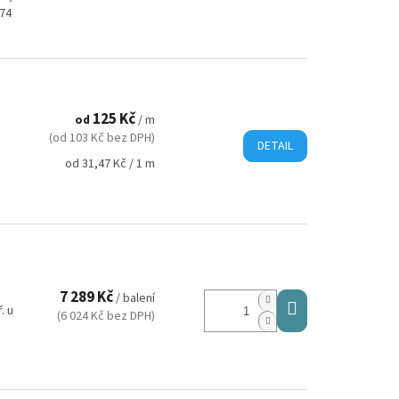
 74
125 Kč
od
/ m
(od 103 Kč bez DPH)
DETAIL
Měrná
od 31,47 Kč / 1 m
cena:
7 289 Kč
/ balení
. u
(6 024 Kč bez DPH)