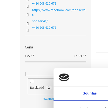
u
o
+420 608 610 672
k
d
t
https://www.facebook.com/sooservi
u
s
ů
k
sooservis/
t
+420 608 610 672
ů
Cena
125
Kč
37753
Kč
Na skladě
2
Souhlas
ROZBALIT FILTR