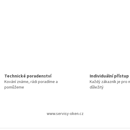
d
a
c
í
p
r
v
k
y
v
ý
p
i
s
Technické poradenství
Individuální přístup
u
Kování známe, rádi poradíme a
Každý zákazník je pro 
pomůžeme
důležitý
www.servisy-oken.cz