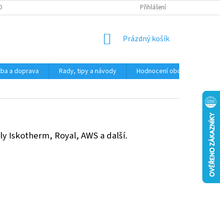
OSOBNÍCH ÚDAJŮ
Přihlášení
NÁKUPNÍ
Prázdný košík
KOŠÍK
tba a doprava
Rady, tipy a návody
Hodnocení obchodu
Z
ily Iskotherm, Royal, AWS a další.