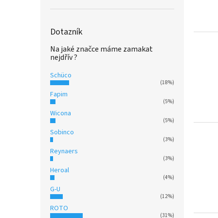
Dotazník
Na jaké značce máme zamakat
nejdřív ?
Schüco
(18%)
Fapim
(5%)
Wicona
(5%)
Sobinco
(3%)
Reynaers
(3%)
Heroal
(4%)
G-U
(12%)
ROTO
(31%)