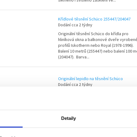
šikmého i svislého zasklení ve...
Křídlové těsnění Schüco 255447/204047
Dodání cca 2 týdny
Originální těsnění Schüco do křídla pro
hliníková okna a balkonové dveře vyrobené
profilů Iskotherm nebo Royal (1978-1996).
Balení 10 metrů (255447) nebo balení 100 m
(204047). Barva...
Originální lepidlo na těsnění Schüco
Dodání cca 2 týdny
Originální lepidlo na těsnění Schüco je
spolehlivý a rychlý pomocník pro lepení ro
těsnění z EPDM nebo neoprenu. Obsah
lahvičky je 20 ml.
Detaily
Sada rohového těsnění Schüco 204729