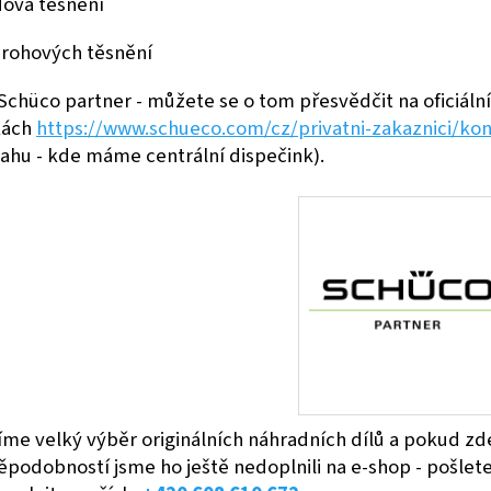
dová těsnění
y rohových těsnění
chüco partner - můžete se o tom přesvědčit na oficiáln
kách
https://www.schueco.com/cz/privatni-zakaznici/kon
ahu - kde máme centrální dispečink).
me velký výběr originálních náhradních dílů a pokud zde
ěpodobností jsme ho ještě nedoplnili na e-shop - pošle