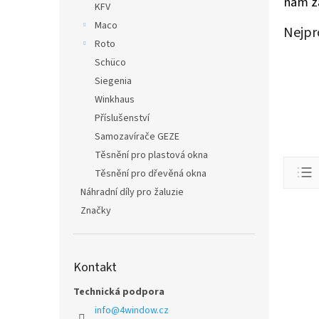
nám za
KFV
Maco
Nejpr
Roto
Schüco
Siegenia
Winkhaus
Příslušenství
Samozavírače GEZE
Těsnění pro plastová okna
Ř
Těsnění pro dřevěná okna
a
z
Náhradní díly pro žaluzie
e
Značky
V
n
ý
í
p
p
i
Kontakt
r
s
o
Technická podpora
p
d
r
info
@
4window.cz