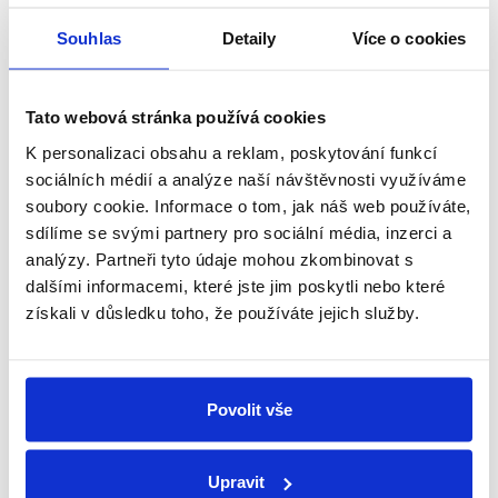
Souhlas
Detaily
Více o cookies
Tato webová stránka používá cookies
Systém křídla se rozděluje podle šířky naléhávky a
K personalizaci obsahu a reklam, poskytování funkcí
osy kování.
sociálních médií a analýze naší návštěvnosti využíváme
soubory cookie. Informace o tom, jak náš web používáte,
sdílíme se svými partnery pro sociální média, inzerci a
analýzy. Partneři tyto údaje mohou zkombinovat s
dalšími informacemi, které jste jim poskytli nebo které
získali v důsledku toho, že používáte jejich služby.
Povolit vše
Upravit