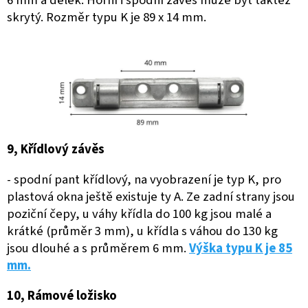
6 mm a délek. Horní i spodní závěs může být taktéž
skrytý. Rozměr typu K je 89 x 14 mm.
9, Křídlový závěs
- spodní pant křídlový, na vyobrazení je typ K, pro
plastová okna ještě existuje ty A. Ze zadní strany jsou
poziční čepy, u váhy křídla do 100 kg jsou malé a
krátké (průměr 3 mm), u křídla s váhou do 130 kg
jsou dlouhé a s průměrem 6 mm.
Výška typu K je 85
mm.
10, Rámové ložisko