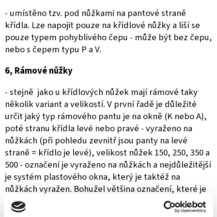
- umístěno tzv. pod nůžkami na pantové straně
křídla. Lze napojit pouze na křídlové nůžky a liší se
pouze typem pohyblivého čepu - může být bez čepu,
nebo s čepem typu P a V.
6, Rámové nůžky
- stejně jako u křídlových nůžek mají rámové taky
několik variant a velikostí. V první řadě je důležité
určit jaký typ rámového pantu je na okně (K nebo A),
poté stranu křídla levé nebo pravé - vyraženo na
nůžkách (při pohledu zevnitř jsou panty na levé
straně = křídlo je levé), velikost nůžek 150, 250, 350 a
500 - označení je vyraženo na nůžkách a nejdůležitější
je systém plastového okna, který je taktéž na
nůžkách vyražen. Bohužel většina označení, které je
vyraženo je ze strany, která přiléhá na křídlo tudíž
není moc vidět.