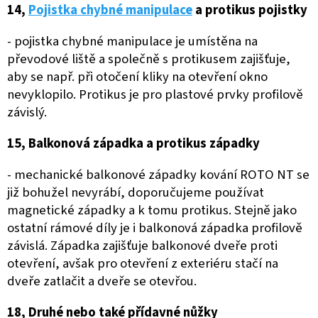
14,
Pojistka chybné manipulace
a protikus pojistky
- pojistka chybné manipulace je umístěna na
převodové liště a společně s protikusem zajišťuje,
aby se např. při otočení kliky na otevření okno
nevyklopilo. Protikus je pro plastové prvky profilově
závislý.
15, Balkonová západka a protikus západky
- mechanické balkonové západky kování ROTO NT se
již bohužel nevyrábí, doporučujeme používat
magnetické západky a k tomu protikus. Stejně jako
ostatní rámové díly je i balkonová západka profilově
závislá. Západka zajišťuje balkonové dveře proti
otevření, avšak pro otevření z exteriéru stačí na
dveře zatlačit a dveře se otevřou.
18, Druhé nebo také přídavné nůžky