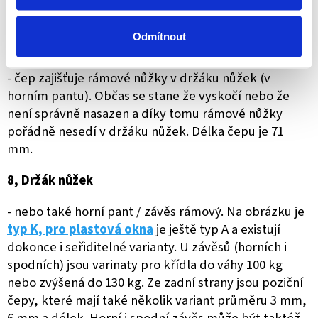
Odmítnout
7,
Čep
- čep zajišťuje rámové nůžky v držáku nůžek (v
horním pantu). Občas se stane že vyskočí nebo že
není správně nasazen a díky tomu rámové nůžky
pořádně nesedí v držáku nůžek. Délka čepu je 71
mm.
8, Držák nůžek
- nebo také horní pant / závěs rámový. Na obrázku je
typ K, pro plastová okna
je ještě typ A a existují
dokonce i seřiditelné varianty. U závěsů (horních i
spodních) jsou varinaty pro křídla do váhy 100 kg
nebo zvýšená do 130 kg. Ze zadní strany jsou poziční
čepy, které mají také několik variant průměru 3 mm,