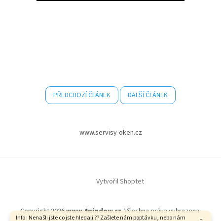
PŘEDCHOZÍ ČLÁNEK
DALŠÍ ČLÁNEK
Z
á
www.servisy-oken.cz
p
a
t
í
Vytvořil Shoptet
Copyright 2026
www.4window.cz
. Všechna práva vyhrazena.
Info : Nenašli jste co jste hledali ?? Zašlete nám poptávku, nebo nám
Upravit nastavení cookies