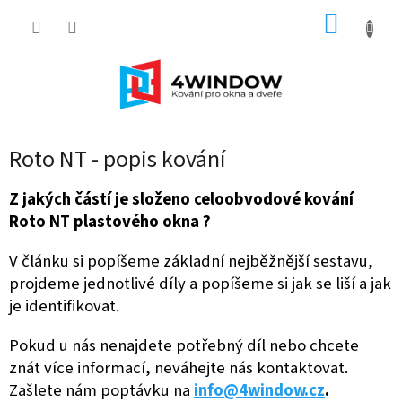
Přejít
NÁKUP
na
obsah
KOŠÍK
Roto NT - popis kování
Z jakých částí je složeno celoobvodové kování
Roto NT plastového okna ?
V článku si popíšeme základní nejběžnější sestavu,
projdeme jednotlivé díly a popíšeme si jak se liší a jak
je identifikovat.
Pokud u nás nenajdete potřebný díl nebo chcete
znát více informací, neváhejte nás kontaktovat.
Zašlete nám poptávku na
info@4window.cz
.