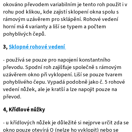
okováno převodem variabilním je tento roh použit i v
rohu pod klikou, kde zajistí sklopení okna spolu s
rámovým uzávěrem pro sklápění. Rohové vedení
horní má 4 varianty a liší se typem a počtem
pohyblivých čepů.
3,
Sklopné rohové vedení
- používá se pouze pro napojení konstantního
převodu. Spodní roh zajišťuje společně s rámovým
uzávěrem okno při vyklopení. Liší se pouze tvarem
pohyblivého čepu. Vypadá podobně jako č. 5 rohové
vedení nůžek, ale je kratší a lze napojit pouze na
převod.
4, Křídlové nůžky
- u křídlových nůžek je důležité si nejprve určit zda se
okno pouze otevírá O (nelze ho vyklopit) nebo se