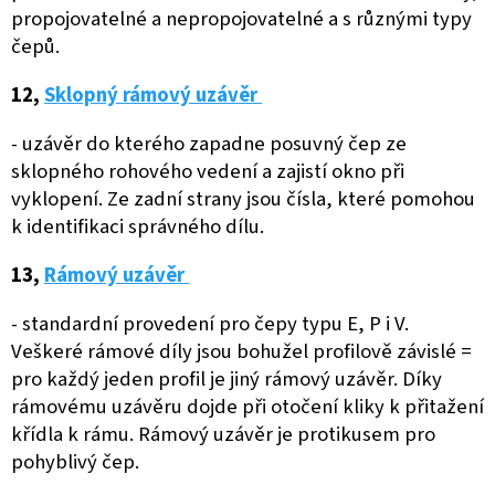
propojovatelné a nepropojovatelné a s různými typy
čepů.
12,
Sklopný rámový uzávěr
- uzávěr do kterého zapadne posuvný čep ze
sklopného rohového vedení a zajistí okno při
vyklopení. Ze zadní strany jsou čísla, které pomohou
k identifikaci správného dílu.
13,
Rámový uzávěr
- standardní provedení pro čepy typu E, P i V.
Veškeré rámové díly jsou bohužel profilově závislé =
pro každý jeden profil je jiný rámový uzávěr. Díky
rámovému uzávěru dojde při otočení kliky k přitažení
křídla k rámu. Rámový uzávěr je protikusem pro
pohyblivý čep.