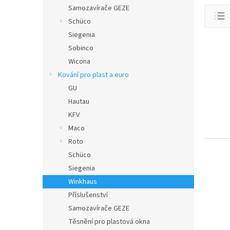
n
Ř
Samozavírače GEZE
e
a
Schüco
l
z
Siegenia
e
V
Sobinco
n
ý
Wicona
í
p
p
Kování pro plast a euro
i
r
GU
s
o
Hautau
p
d
r
KFV
u
o
Maco
k
d
Roto
t
u
ů
Schüco
k
Siegenia
t
Winkhaus
ů
Příslušenství
Samozavírače GEZE
Těsnění pro plastová okna