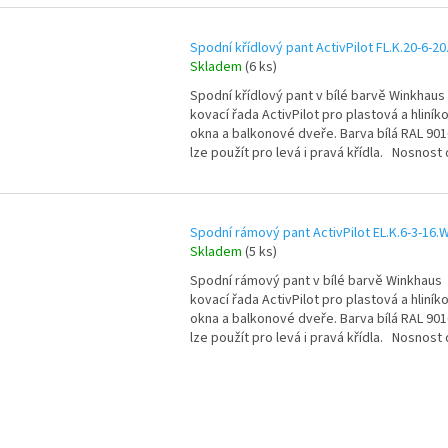
Spodní křídlový pant ActivPilot FL.K.20-6-2
Skladem
(6 ks)
Spodní křídlový pant v bílé barvě Winkhaus
kovací řada ActivPilot pro plastová a hliník
okna a balkonové dveře. Barva bílá RAL 901
lze použít pro levá i pravá křídla. Nosnost d
Spodní rámový pant ActivPilot EL.K.6-3-16.
Skladem
(5 ks)
Spodní rámový pant v bílé barvě Winkhaus
kovací řada ActivPilot pro plastová a hliník
okna a balkonové dveře. Barva bílá RAL 901
lze použít pro levá i pravá křídla. Nosnost d
O
v
l