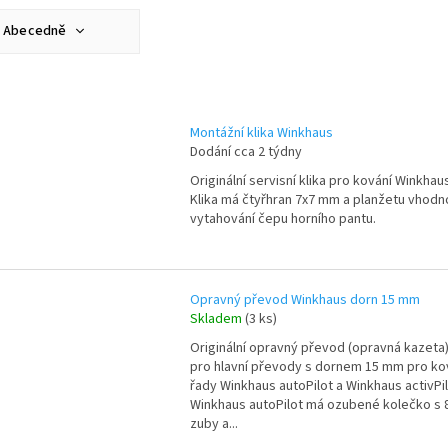
Abecedně
Nejlevnější
Nejdražší
Montážní klika Winkhaus
Nejprodávanější
Dodání cca 2 týdny
Originální servisní klika pro kování Winkhau
Klika má čtyřhran 7x7 mm a planžetu vhodn
vytahování čepu horního pantu.
Opravný převod Winkhaus dorn 15 mm
Skladem
(3 ks)
Originální opravný převod (opravná kazeta
pro hlavní převody s dornem 15 mm pro ko
řady Winkhaus autoPilot a Winkhaus activPi
Winkhaus autoPilot má ozubené kolečko s 
zuby a...