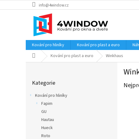
Přejít
info@4window.cz
na
obsah
Kování pro hliníky
Kování pro plast a euro
Náh
Domů
Kování pro plast a euro
Winkhaus
P
Win
o
Přeskočit
s
Kategorie
kategorie
Nejpr
t
r
Kování pro hliníky
a
Fapim
n
GU
n
í
Hautau
p
Hueck
a
Roto