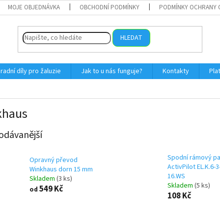
MOJE OBJEDNÁVKA
OBCHODNÍ PODMÍNKY
PODMÍNKY OCHRANY 
HLEDAT
radní díly pro žaluzie
Jak to u nás funguje?
Kontakty
Pla
khaus
odávanější
Spodní rámový pa
Opravný převod
ActivPilot EL.K.6-3
Winkhaus dorn 15 mm
16.WS
Skladem
(3 ks)
Skladem
(5 ks)
549 Kč
od
108 Kč