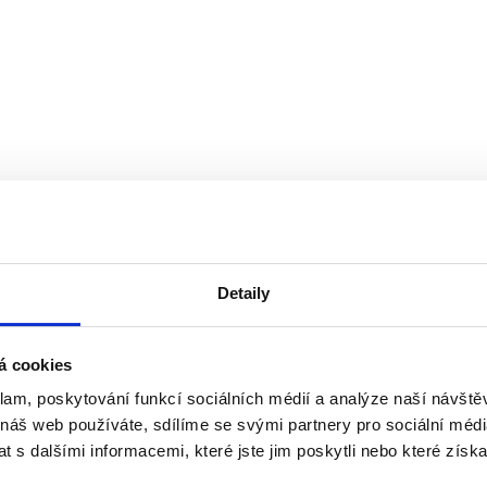
á
d
a
c
í
p
r
v
k
y
v
ý
p
i
s
Detaily
u
á cookies
klam, poskytování funkcí sociálních médií a analýze naší návšt
 náš web používáte, sdílíme se svými partnery pro sociální média
 s dalšími informacemi, které jste jim poskytli nebo které získa