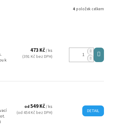
4
položek celkem
473 Kč
/ ks
s.
(391 Kč bez DPH)
ou k
)
549 Kč
od
/ ks
vací
DETAIL
(od 454 Kč bez DPH)
lot.
8