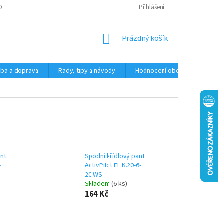
OSOBNÍCH ÚDAJŮ
Přihlášení
NÁKUPNÍ
Prázdný košík
KOŠÍK
tba a doprava
Rady, tipy a návody
Hodnocení obchodu
Z
nt
Spodní křídlový pant
-
ActivPilot FL.K.20-6-
20.WS
Skladem
(6 ks)
164 Kč