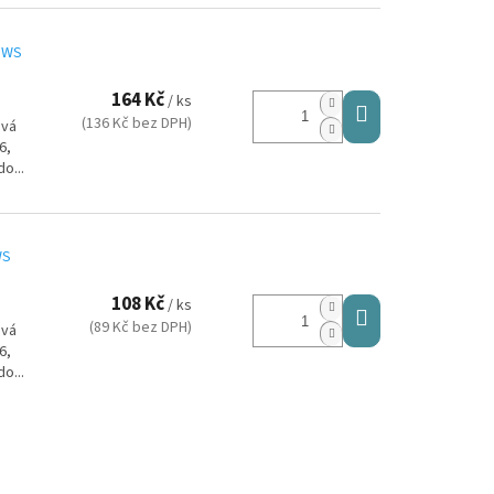
0.WS
164 Kč
/ ks
(136 Kč bez DPH)
ová
6,
o...
WS
108 Kč
/ ks
(89 Kč bez DPH)
ová
6,
o...