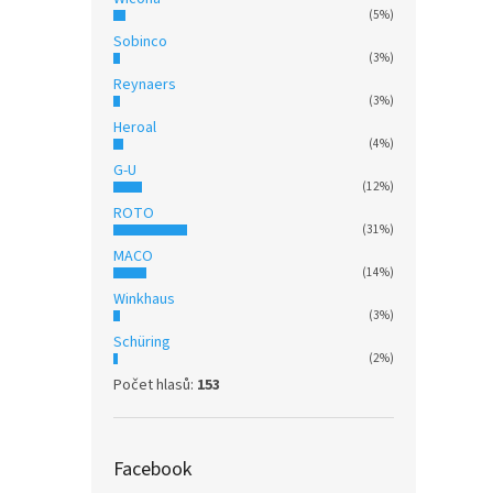
(5%)
Sobinco
(3%)
Reynaers
(3%)
Heroal
(4%)
G-U
(12%)
ROTO
(31%)
MACO
(14%)
Winkhaus
(3%)
Schüring
(2%)
Počet hlasů:
153
Facebook