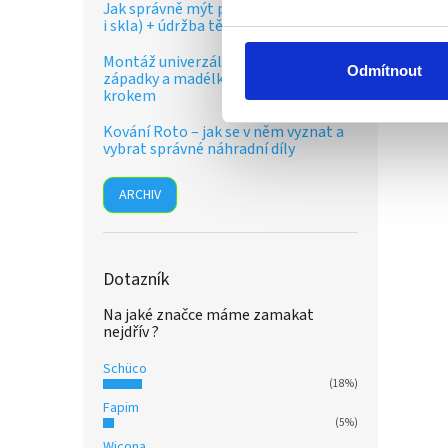
Jak správně mýt plastová okna (rámy
i skla) + údržba těsnění a kování
Montáž univerzální balkonové
Odmítnout
západky a madélka – návod krok za
krokem
Kování Roto – jak se v něm vyznat a
vybrat správné náhradní díly
ARCHIV
Dotazník
Na jaké značce máme zamakat
nejdřív ?
Schüco
(18%)
Fapim
(5%)
Wicona