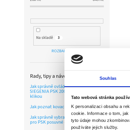
Na skladě
3
ROZBALIT FILTR
Rady, tipy a návody
Souhlas
Jak správně ovládat posuvné dveře
SIEGENIA PSK 200-Z se spřaženou
klikou
Tato webová stránka použív
Jak poznat kovací řady SIEGENIA?
K personalizaci obsahu a re
cookie. Informace o tom, jak
Jak správně vybrat vozíky a kolejnici
tyto údaje mohou zkombinovat
pro PSK posuvné dveře?
používáte jejich služby.