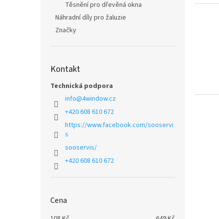
Těsnění pro dřevěná okna
Náhradní díly pro žaluzie
Značky
Kontakt
Technická podpora
info
@
4window.cz
+420 608 610 672
https://www.facebook.com/sooservi
s
sooservis/
+420 608 610 672
Cena
108
Kč
649
Kč