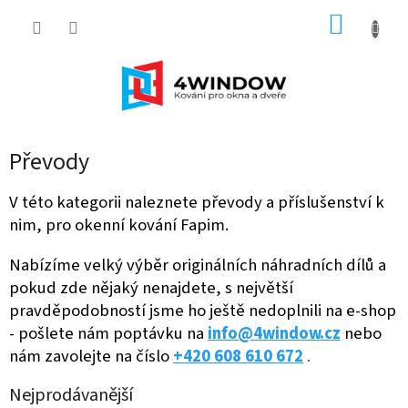
Přejít
NÁKUP
na
obsah
KOŠÍK
Převody
V této kategorii naleznete převody a příslušenství k
nim, pro okenní kování Fapim.
Nabízíme velký výběr originálních náhradních dílů a
pokud zde nějaký nenajdete, s největší
pravděpodobností jsme ho ještě nedoplnili na e-shop
- pošlete nám poptávku na
info@4window.cz
nebo
nám zavolejte na číslo
+420 608 610 672
.
Nejprodávanější