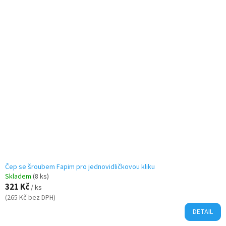
e
V
n
ý
Nejdražší
í
p
Nejprodávanější
p
i
r
s
o
p
d
r
u
o
k
d
t
u
ů
k
t
ů
Čep se šroubem Fapim pro jednovidličkovou kliku
Skladem
(8 ks)
321 Kč
/ ks
(265 Kč bez DPH)
DETAIL