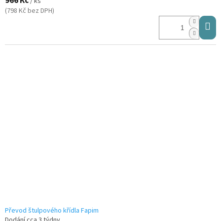
966 Kč
/ ks
(798 Kč bez DPH)
Převod štulpového křídla Fapim
Dodání cca 3 týdny