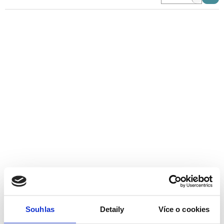
Převod Fapim pro dvoucestnou kliku
Skladem
(3 ks)
505 Kč
/ ks
(417 Kč bez DPH)
Souhlas
Detaily
Více o cookies