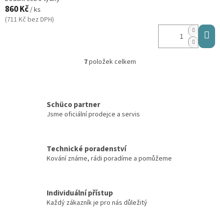
860 Kč
/ ks
(711 Kč bez DPH)
7
položek celkem
O
v
l
á
d
Schüco partner
a
Jsme oficiální prodejce a servis
c
í
p
Technické poradenství
r
v
Kování známe, rádi poradíme a pomůžeme
k
y
v
Individuální přístup
ý
Každý zákazník je pro nás důležitý
p
i