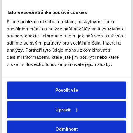
Tato webová stránka používá cookies
K personalizaci obsahu a reklam, poskytování funkcí
sociálních médií a analýze naší návštěvnosti využíváme
soubory cookie. Informace o tom, jak náš web používáte,
sdílíme se svými partnery pro sociální média, inzerci a
analýzy. Partneři tyto údaje mohou zkombinovat s
dalšími informacemi, které jste jim poskytli nebo které
získali v důsledku toho, že používáte jejich služby.
Povolit vše
Upravit
Převod Fapim pro jednovidličkovou kliku
Skladem
(5 ks)
299 Kč
/ ks
(247 Kč bez DPH)
Odmítnout