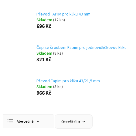
Převod FAPIM pro kliku 43 mm
Skladem
(12 ks)
696 Kč
Čep se šroubem Fapim pro jednovidličkovou kliku
Skladem
(8 ks)
321 Kč
Převod Fapim pro kliku 43/21,5 mm
Skladem
(3 ks)
966 Kč
Ř
Abecedně
Otevřít filtr
a
z
Nejlevnější