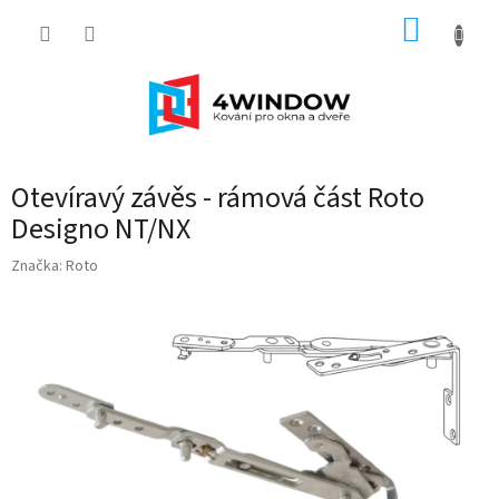
Přejít
NÁKUP
na
obsah
KOŠÍK
Otevíravý závěs - rámová část Roto
Designo NT/NX
Značka:
Roto