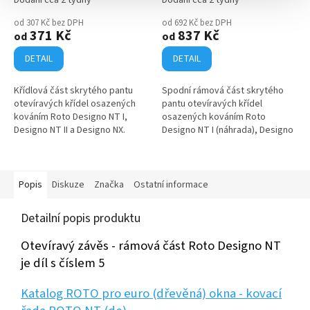
od 307 Kč bez DPH
od 692 Kč bez DPH
371 Kč
837 Kč
od
od
DETAIL
DETAIL
Křídlová část skrytého pantu
Spodní rámová část skrytého
otevíravých křídel osazených
pantu otevíravých křídel
kováním Roto Designo NT I,
osazených kováním Roto
Designo NT II a Designo NX.
Designo NT I (náhrada), Designo
Použitelný pro křídla plastových
NT II a Designo NX. Použitelný
nebo i dřevěných (euro) oken a
pouze pro okna nebo balkonové
balkonových...
dveře vyrobené z...
Popis
Diskuze
Značka
Ostatní informace
Detailní popis produktu
Otevíravý závěs - rámová část Roto Designo NT
je díl s číslem 5
Katalog ROTO pro euro (dřevěná) okna - kovací