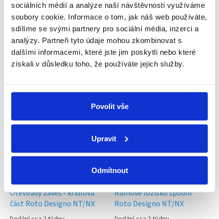
Individuální přístup
sociálních médií a analýze naší návštěvnosti využíváme
Každý zákazník je pro nás důležitý
soubory cookie. Informace o tom, jak náš web používáte,
sdílíme se svými partnery pro sociální média, inzerci a
analýzy. Partneři tyto údaje mohou zkombinovat s
Vlastní tým techniků
dalšími informacemi, které jste jim poskytli nebo které
Pomůžeme s montáží nebo opravou
získali v důsledku toho, že používáte jejich služby.
Související produkty
Povolit vše
Upravit
Odmítnout
Otevíravý závěs - křídlová
Rámové ložisko spodní
část Roto Designo NT/NX
Roto Designo NT/NX
Dodání cca 2 týdny
Dodání cca 2 týdny