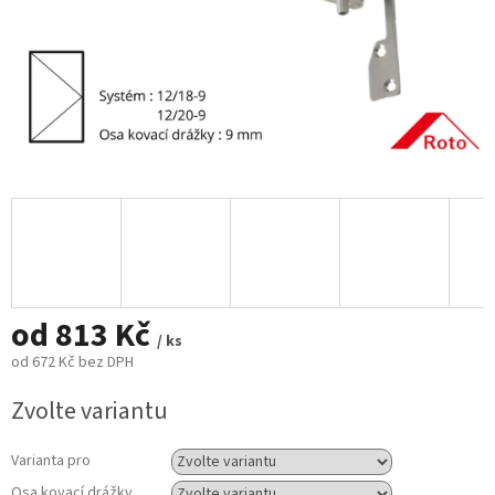
od
813 Kč
/ ks
od
672 Kč
bez DPH
Měrná
Zvolte variantu
cena:
Varianta pro
Osa kovací drážky