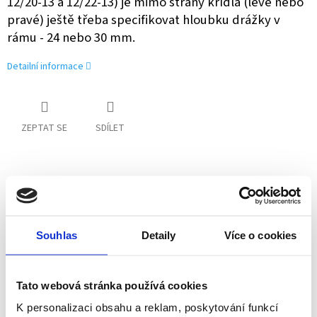
12/20-13 a 12/22-13) je mimo strany křídla (levé nebo
pravé) ještě třeba specifikovat hloubku drážky v
rámu - 24 nebo 30 mm.
Detailní informace
ZEPTAT SE
SDÍLET
Schüco partner
Jsme oficiální prodejce a servis
Souhlas
Detaily
Více o cookies
Technické poradenství
Kování známe, rádi poradíme a pomůžeme
Tato webová stránka používá cookies
K personalizaci obsahu a reklam, poskytování funkcí