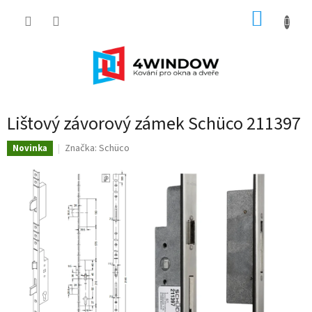
Přejít
NÁKUP
na
obsah
KOŠÍK
Lištový závorový zámek Schüco 211397
Značka:
Schüco
Novinka