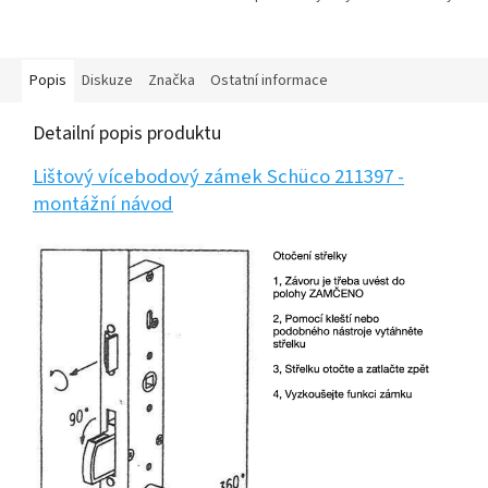
bran a garáží. Používá se v
speciálního složení, který
domácnostech, obchodě i v
nemastí. Chrání před vodou,
průmyslových podnicích...
zamrznutím, korozí a...
Popis
Diskuze
Značka
Ostatní informace
Detailní popis produktu
Lištový vícebodový zámek Schüco 211397 -
montážní návod