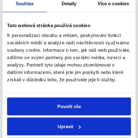
Souhlas
Detaily
Více o cookies
Schüco partner
Tato webová stránka používá cookies
Jsme oficiální prodejce a servis
K personalizaci obsahu a reklam, poskytování funkcí
sociálních médií a analýze naší návštěvnosti využíváme
soubory cookie. Informace o tom, jak náš web používáte,
Technické poradenství
sdílíme se svými partnery pro sociální média, inzerci a
Kování známe, rádi poradíme a pomůžeme
analýzy. Partneři tyto údaje mohou zkombinovat s
dalšími informacemi, které jste jim poskytli nebo které
získali v důsledku toho, že používáte jejich služby.
Individuální přístup
Každý zákazník je pro nás důležitý
Povolit vše
Vlastní tým techniků
Pomůžeme s montáží nebo opravou
Upravit
Související produkty