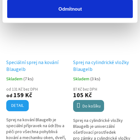
Odmítnout
Speciální sprej na kování
Sprej na cylindrické vložky
Blaugelb
Blaugelb
Skladem
(7 ks)
Skladem
(3 ks)
od 131 Kč bez DPH
87 Kč bez DPH
159 Kč
105 Kč
od
DETAIL
Do košíku
Sprej na kování Blaugelb je
Sprej na cylindrické vložky
speciální přípravek na údržbu a
Blaugelb je univerzální
péči pro všechna pohyblivá
ošetřovací prostředek
kování a mechaniku oken, dveří,
pro zámky a cylindrické vložky