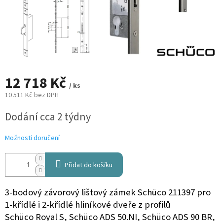
12 718 Kč
/ ks
10 511 Kč bez DPH
Měrná
Dodání cca 2 týdny
cena:
Možnosti doručení
Přidat do košíku
3-bodový závorový lištový zámek Schüco 211397 pro
1-křídlé i 2-křídlé hliníkové dveře z profilů
Schüco
Royal S, Schüco ADS 50.NI, Schüco ADS 90 BR,