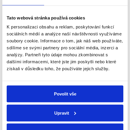
Související produkty
Tato webová stránka používá cookies
K personalizaci obsahu a reklam, poskytování funkcí
sociálních médií a analýze naší návštěvnosti využíváme
soubory cookie. Informace o tom, jak náš web používáte,
sdílíme se svými partnery pro sociální média, inzerci a
analýzy. Partneři tyto údaje mohou zkombinovat s
dalšími informacemi, které jste jim poskytli nebo které
získali v důsledku toho, že používáte jejich služby.
VEKA - křídlové těsnění šedé
Lepidlo na těsnění Medos
Faster 20 g
Skladem
(18 m)
Skladem
(1 ks)
Povolit vše
od 36 Kč bez DPH
73 Kč bez DPH
43 Kč
88 Kč
od
Upravit
Měrná
od 31,08 Kč / 1 m
Do košíku
cena:
DETAIL
Lepidlo na těsnění Medos