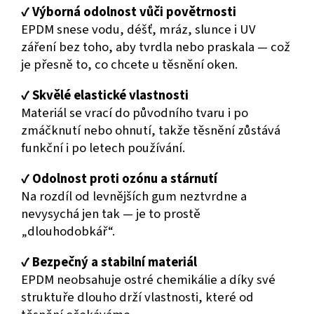
✔️
Výborná odolnost vůči povětrnosti
EPDM snese vodu, déšť, mráz, slunce i UV
záření bez toho, aby tvrdla nebo praskala — což
je přesně to, co chcete u těsnění oken.
✔️
Skvělé elastické vlastnosti
Materiál se vrací do původního tvaru i po
zmáčknutí nebo ohnutí, takže těsnění zůstává
funkční i po letech používání.
✔️
Odolnost proti ozónu a stárnutí
Na rozdíl od levnějších gum neztvrdne a
nevysychá jen tak — je to prostě
„dlouhodobkář“.
✔️
Bezpečný a stabilní materiál
EPDM neobsahuje ostré chemikálie a díky své
struktuře dlouho drží vlastnosti, které od