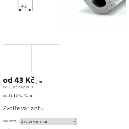
od
43 Kč
/ m
od
36 Kč
bez DPH
Měrná
od 31,17 Kč / 1 m
cena:
Zvolte variantu
Varianta