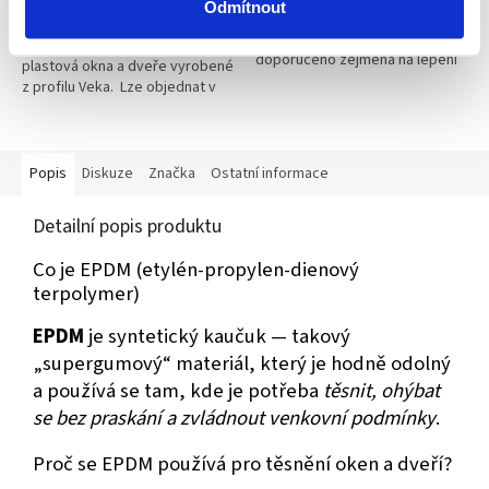
Odmítnout
Faster je univerzální lepidlo s
Těsnění do křídla (v místě kde
širokým okruhem aplikací a je
doléhá křídlo na rám) pro
doporučeno zejména na lepení
plastová okna a dveře vyrobené
plastů a pryží. Hlavní předností
z profilu Veka. Lze objednat v
je krátká doby vytvrzení (u
metráži (např. 10 m = 10 v
těsnění z...
košíku), jako balení o délce 25
metrů a nebo...
Popis
Diskuze
Značka
Ostatní informace
Detailní popis produktu
Co je EPDM (etylén-propylen-dienový
terpolymer)
EPDM
je syntetický kaučuk — takový
„supergumový“ materiál, který je hodně odolný
a používá se tam, kde je potřeba
těsnit, ohýbat
se bez praskání a zvládnout venkovní podmínky
.
Proč se EPDM používá pro těsnění oken a dveří?