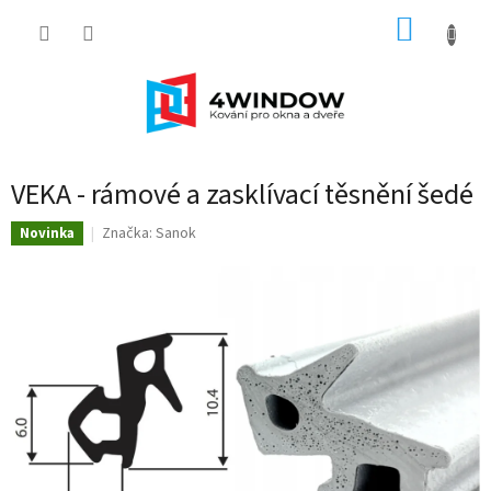
Přejít
NÁKUP
na
obsah
KOŠÍK
VEKA - rámové a zasklívací těsnění šedé
Značka:
Sanok
Novinka