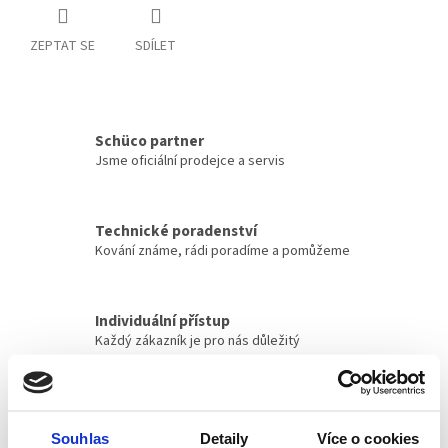
ZEPTAT SE
SDÍLET
Schüco partner
Jsme oficiální prodejce a servis
Technické poradenství
Kování známe, rádi poradíme a pomůžeme
Individuální přístup
Každý zákazník je pro nás důležitý
Vlastní tým techniků
Pomůžeme s montáží nebo opravou
Souhlas
Detaily
Více o cookies