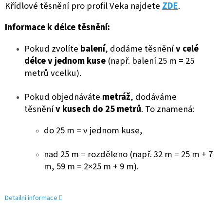
Křídlové těsnění pro profil Veka najdete
ZDE
.
Informace k délce těsnění:
Pokud zvolíte
balení
, dodáme těsnění
v celé
délce v jednom kuse
(např. balení 25 m = 25
metrů vcelku).
Pokud objednáváte
metráž
, dodáváme
těsnění
v kusech do 25 metrů
. To znamená:
do 25 m = v jednom kuse,
nad 25 m = rozděleno (např. 32 m = 25 m + 7
m, 59 m = 2×25 m + 9 m).
Detailní informace