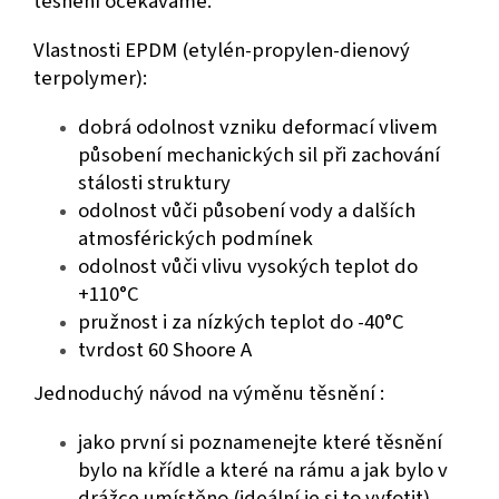
těsnění očekáváme.
Vlastnosti EPDM (
etylén-propylen-dienový
terpolymer):
dobrá odolnost vzniku deformací vlivem
působení mechanických sil při zachování
stálosti struktury
odolnost vůči působení vody a dalších
atmosférických podmínek
odolnost vůči vlivu vysokých teplot do
+110°C
pružnost i za nízkých teplot do -40°C
tvrdost 60 Shoore A
Jednoduchý návod na výměnu těsnění :
jako první si poznamenejte které těsnění
bylo na křídle a které na rámu a jak bylo v
drážce umístěno (ideální je si to vyfotit)