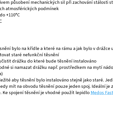
ivem působení mechanických sil při zachování stálosti s
ších atmosférických podmínek
 do +110°C
°C
nění bylo na křídle a které na rámu a jak bylo v drážce um
tovat staré nefunkční těsnění
yčistit drážku do které bude těsnění instalováno
 vhodné si namazat drážku např. prostředkem na mytí ná
a)
ežité aby těsnění bylo instalováno stejně jako staré. Je
dy mít na obvodu těsnění pouze jeden spoj. Ideální je za
. Ke spojení těsnění je vhodné použít lepidlo
Medos Fast