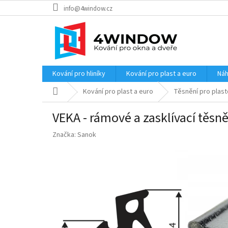
Přejít
info@4window.cz
na
obsah
Kování pro hliníky
Kování pro plast a euro
Náh
Domů
Kování pro plast a euro
Těsnění pro plas
VEKA - rámové a zasklívací těsně
Značka:
Sanok