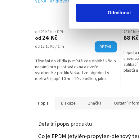
VEKA - křídlové těsnění černé
Lepidlo
Odmítnout
Skladem
(42 m)
od 20 Kč bez DPH
73 Kč be
24 Kč
88 Kč
od
Měrná
od 12,10 Kč / 1 m
DETAIL
cena:
Lepidlo 
univerzá
Těsnění do křídla (v místě kde doléhá křídlo
aplikací
na rám) pro plastová okna a dveře
plastů a
vyrobené z profilu Veka. Lze objednat v
doby vyt
metráži (např. 10 m = 10 v košíku), jako
balení o délce 25 metrů a nebo...
Popis
Diskuze
Značka
Ostatní info
Detailní popis produktu
Co je EPDM (etylén-propylen-dienový te