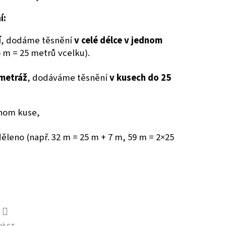
í:
í
, dodáme těsnění
v celé délce v jednom
5 m = 25 metrů vcelku).
metráž
, dodáváme těsnění
v kusech do 25
dnom kuse,
ěleno (např. 32 m = 25 m + 7 m, 59 m = 2×25