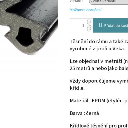
Varianta
Možnosti doručení
Přidat do koš
Těsnění do rámu a také za
vyrobené z profilu Veka.
Lze objednat v metráži (na
25 metrů a nebo jako bale
Vždy doporučujeme vyměni
křídle.
Materiál : EPDM
(
etylén-p
Barva : černá
Křídlové těsnění pro prof