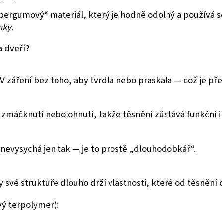
pergumový“ materiál, který je hodně odolný a používá s
nky
.
a dveří?
 záření bez toho, aby tvrdla nebo praskala — což je pře
o zmáčknutí nebo ohnutí, takže těsnění zůstává funkční i
 nevysychá jen tak — je to prostě „dlouhodobkář“.
 své struktuře dlouho drží vlastnosti, které od těsnění
vý terpolymer):