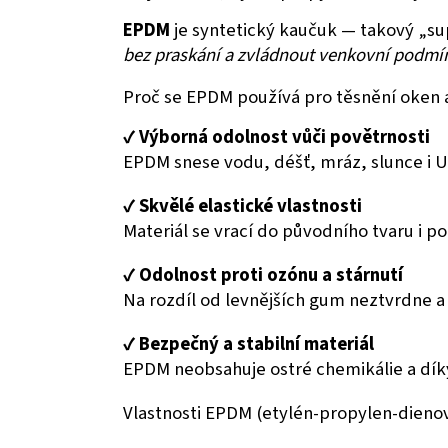
EPDM
je syntetický kaučuk — takový „su
bez praskání a zvládnout venkovní podmí
Proč se EPDM používá pro těsnění oken 
✔️
Výborná odolnost vůči povětrnosti
EPDM snese vodu, déšť, mráz, slunce i UV
✔️
Skvělé elastické vlastnosti
Materiál se vrací do původního tvaru i p
✔️
Odolnost proti ozónu a stárnutí
Na rozdíl od levnějších gum neztvrdne a
✔️
Bezpečný a stabilní materiál
EPDM neobsahuje ostré chemikálie a díky
Vlastnosti EPDM (
etylén-propylen-dieno