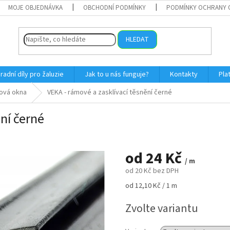
MOJE OBJEDNÁVKA
OBCHODNÍ PODMÍNKY
PODMÍNKY OCHRANY 
HLEDAT
radní díly pro žaluzie
Jak to u nás funguje?
Kontakty
Pla
tová okna
VEKA - rámové a zasklívací těsnění černé
ní černé
od
24 Kč
/ m
od
20 Kč
bez DPH
Měrná
od 12,10 Kč / 1 m
cena:
Zvolte variantu