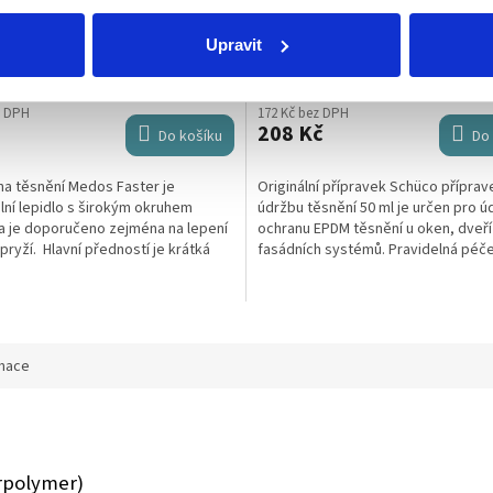
 na těsnění Medos Faster 20 g
Schüco přípravek na údržbu těs
ml
Upravit
Skladem
(2 ks)
Sklad
z DPH
172 Kč bez DPH
208 Kč
Do košíku
Do 
na těsnění Medos Faster je
Originální přípravek Schüco příprav
lní lepidlo s širokým okruhem
údržbu těsnění 50 ml je určen pro ú
 a je doporučeno zejména na lepení
ochranu EPDM těsnění u oken, dveří
 pryží. Hlavní předností je krátká
fasádních systémů. Pravidelná péč
vrzení (u těsnění z...
těsnění je zásadní pro jejich dlouhou
rmace
rpolymer)