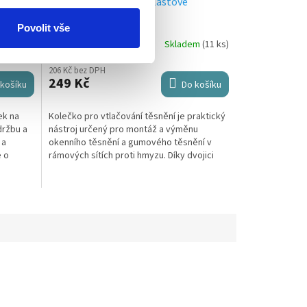
nění 50
Kolečko na těsnění - plastové
Povolit vše
em
(12 ks)
Skladem
(11 ks)
206 Kč bez DPH
249 Kč
košíku
Do košíku
ek na
Kolečko pro vtlačování těsnění je praktický
držbu a
nástroj určený pro montáž a výměnu
 a
okenního těsnění a gumového těsnění v
e o
rámových sítích proti hmyzu. Díky dvojici
...
kotoučů s konvexní a konkávní...