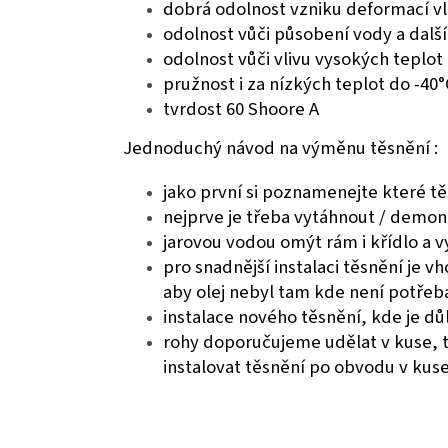
dobrá odolnost vzniku deformací vl
odolnost vůči působení vody a dal
odolnost vůči vlivu vysokých teplot
pružnost i za nízkých teplot do -40
tvrdost 60 Shoore A
Jednoduchý návod na výměnu těsnění :
jako první si poznamenejte které těs
nejprve je třeba vytáhnout / demon
jarovou vodou omýt rám i křídlo a v
pro snadnější instalaci těsnění je
aby olej nebyl tam kde není potřeb
instalace nového těsnění, kde je důl
rohy doporučujeme udělat v kuse, te
instalovat těsnění po obvodu v kuse