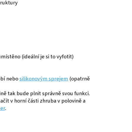
truktury
ístěno (ideální je si to vyfotit)
dobí nebo
silikonovým sprejem
(opatrně
dině tak bude plnit správně svou funkci.
čít v horní části zhruba v polovině a
er
.