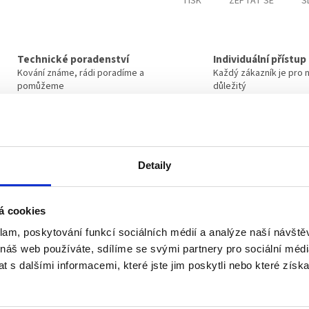
TISK
ZEPTAT SE
S
Technické poradenství
Individuální přístup
Kování známe, rádi poradíme a
Každý zákazník je pro 
pomůžeme
důležitý
Související produkty
Detaily
Novinka
Tip
á cookies
klam, poskytování funkcí sociálních médií a analýze naší návšt
 náš web používáte, sdílíme se svými partnery pro sociální média
 s dalšími informacemi, které jste jim poskytli nebo které získa