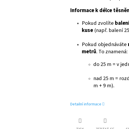
Informace k délce těsněn
Pokud zvolíte
balen
kuse
(např. balení 2
Pokud objednáváte
metrů
. To znamená:
do 25 m = v je
nad 25 m = rozd
m + 9 m).
Detailní informace