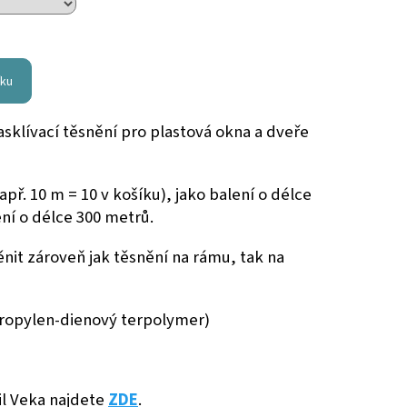
íku
sklívací těsnění pro plastová okna a dveře
př. 10 m = 10 v košíku), jako balení o délce
ní o délce 300 metrů.
t zároveň jak těsnění na rámu, tak na
ropylen-dienový terpolymer)
il Veka najdete
ZDE
.