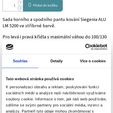
Přidat do košíku
Sada horního a spodního pantu kování Siegenia ALU
LM 5200 ve stříbrné barvě.
Pro levá i pravá křídla s maximální váhou do 100/130
kg.
Obsah sady : Krytka spodního ložiska, nastavovací
díl, upínací díl E, čep spodního ložiska, zápustný
Souhlas
Detaily
Více o cookies
šroub M5X8,5, zápustný šroub M5X7 , ložiskový čep,
spodní pant, držák ložiska , ložisko nůžkového
pantu, spodní ložisko
Tato webová stránka používá cookies
K personalizaci obsahu a reklam, poskytování funkcí
sociálních médií a analýze naší návštěvnosti využíváme
soubory cookie. Informace o tom, jak náš web používáte,
ZEPTAT SE
SDÍLET
sdílíme se svými partnery pro sociální média, inzerci a
analýzy. Partneři tyto údaje mohou zkombinovat s