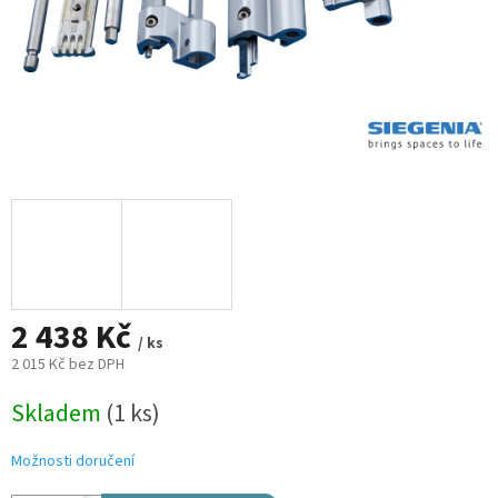
2 438 Kč
/ ks
2 015 Kč bez DPH
Měrná
Skladem
(1 ks)
cena:
Možnosti doručení