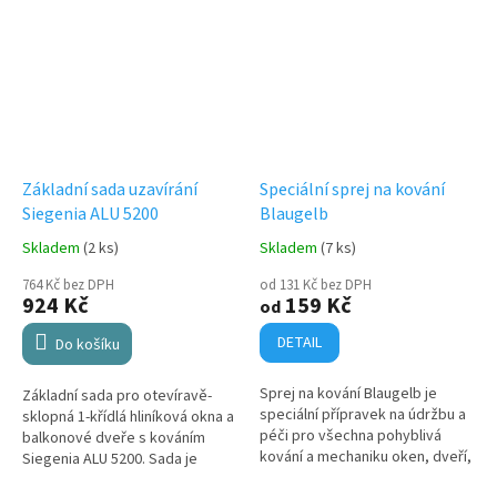
Základní sada uzavírání
Speciální sprej na kování
Siegenia ALU 5200
Blaugelb
Skladem
(2 ks)
Skladem
(7 ks)
764 Kč bez DPH
od 131 Kč bez DPH
924 Kč
159 Kč
od
DETAIL
Do košíku
Sprej na kování Blaugelb je
Základní sada pro otevíravě-
speciální přípravek na údržbu a
sklopná 1-křídlá hliníková okna a
péči pro všechna pohyblivá
balkonové dveře s kováním
kování a mechaniku oken, dveří,
Siegenia ALU 5200. Sada je
bran a garáží. Používá se v
určena pro stranu křídla u kliky -