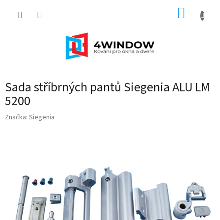
Přejít
NÁKUP
na
obsah
KOŠÍK
Sada stříbrných pantů Siegenia ALU LM
5200
Značka:
Siegenia