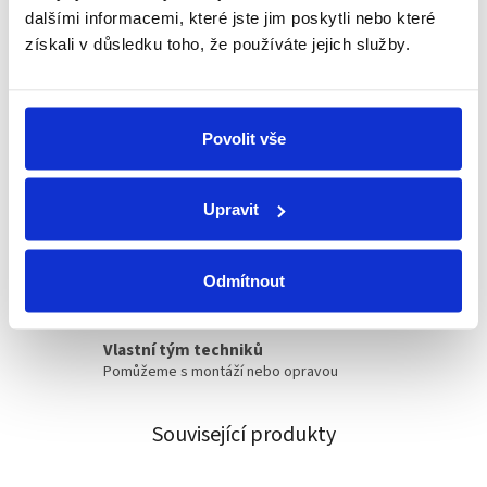
dalšími informacemi, které jste jim poskytli nebo které
získali v důsledku toho, že používáte jejich služby.
Schüco partner
Jsme oficiální prodejce a servis
Povolit vše
Technické poradenství
Kování známe, rádi poradíme a pomůžeme
Upravit
Individuální přístup
Každý zákazník je pro nás důležitý
Odmítnout
Vlastní tým techniků
Pomůžeme s montáží nebo opravou
Související produkty