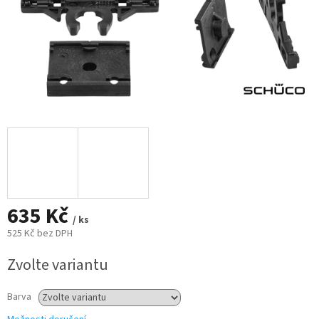
635 Kč
/ ks
525 Kč bez DPH
Měrná
Zvolte variantu
cena:
Barva