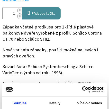
Možnosti doručení
Přidat do košíku
Západka včetně protikusu pro 2křídlé plastové
balkonové dveře vyrobené z profilu Schüco Corona
CT 70 nebo Schüco SI 82.
Nová varianta západky, použití možné na levých i
pravých dveřích.
Kovací řada : Schüco Systembeschlag a Schüco
VarioTec (výroba od roku 1998).
Na západce a protikusu vyražené číslo 253656 /
253397 / 253655.
Barva šedá nebo černá.
Souhlas
Detaily
Více o cookies