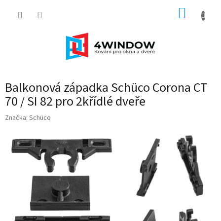
Přejít
NÁKUP
na
obsah
KOŠÍK
Balkonová západka Schüco Corona CT
70 / SI 82 pro 2křídlé dveře
Značka:
Schüco