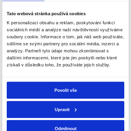
Detailní informace
Tato webová stránka používá cookies
K personalizaci obsahu a reklam, poskytování funkcí
ZEPTAT SE
SDÍLET
sociálních médií a analýze naší návštěvnosti využíváme
soubory cookie. Informace o tom, jak náš web používáte,
sdílíme se svými partnery pro sociální média, inzerci a
analýzy. Partneři tyto údaje mohou zkombinovat s
Schüco partner
dalšími informacemi, které jste jim poskytli nebo které
Jsme oficiální prodejce a servis
získali v důsledku toho, že používáte jejich služby.
Technické poradenství
Kování známe, rádi poradíme a pomůžeme
Povolit vše
Individuální přístup
Upravit
Každý zákazník je pro nás důležitý
Odmítnout