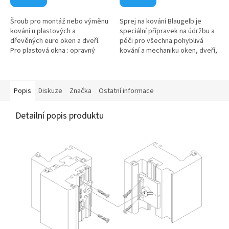
Šroub pro montáž nebo výměnu
Sprej na kování Blaugelb je
kování u plastových a
speciální přípravek na údržbu a
dřevěných euro oken a dveří.
péči pro všechna pohyblivá
Pro plastová okna : opravný
kování a mechaniku oken, dveří,
šroub, zápustná hlava, křížová
bran a garáží. Používá se v
drážka Philips (PH 2), zinek bílý,
domácnostech, obchodě i v
materiál ocel...
průmyslových podnicích...
Popis
Diskuze
Značka
Ostatní informace
Detailní popis produktu