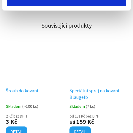
Vlastní tým techniků
Pomůžeme s montáží nebo opravou
Související produkty
Šroub do kování
Speciální sprej na kování
Blaugelb
Skladem
(>100 ks)
Skladem
(7 ks)
2 Kč bez DPH
od 131 Kč bez DPH
3 Kč
159 Kč
od
DETAIL
DETAIL