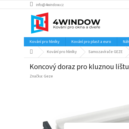
Přejít
info@4window.cz
na
obsah
Kování pro hliníky
Kování pro plast a euro
Náh
Domů
Kování pro hliníky
Samozavírače GEZE
Koncový doraz pro kluznou lišt
Značka:
Geze