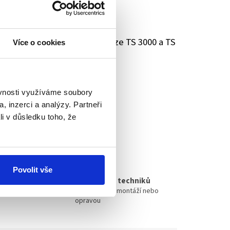
íku
u lištu
k samozavíračům Geze TS 3000 a TS
Více o cookies
ěvnosti využíváme soubory
, inzerci a analýzy. Partneři
li v důsledku toho, že
DÍLET
Povolit vše
Vlastní tým techniků
nás
Pomůžeme s montáží nebo
opravou