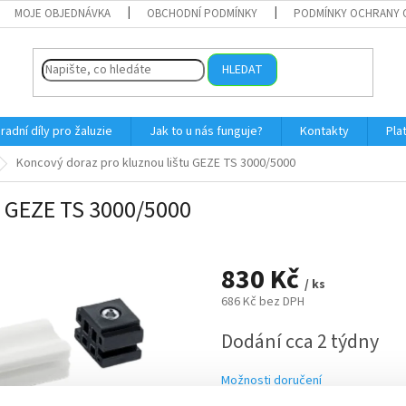
MOJE OBJEDNÁVKA
OBCHODNÍ PODMÍNKY
PODMÍNKY OCHRANY 
HLEDAT
radní díly pro žaluzie
Jak to u nás funguje?
Kontakty
Pla
Koncový doraz pro kluznou lištu GEZE TS 3000/5000
u GEZE TS 3000/5000
830 Kč
/ ks
686 Kč bez DPH
Měrná
Dodání cca 2 týdny
cena:
Možnosti doručení