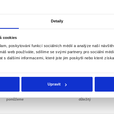
Přidat do koš
Koncový doraz pro
kluzno
Detaily
5000.
Detailní informace
á cookies
klam, poskytování funkcí sociálních médií a analýze naší návšt
 náš web používáte, sdílíme se svými partnery pro sociální média
 s dalšími informacemi, které jste jim poskytli nebo které získa
TISK
ZEPTAT SE
S
Upravit
Technické poradenství
Individuální přístup
Kování známe, rádi poradíme a
Každý zákazník je pro 
pomůžeme
důležitý