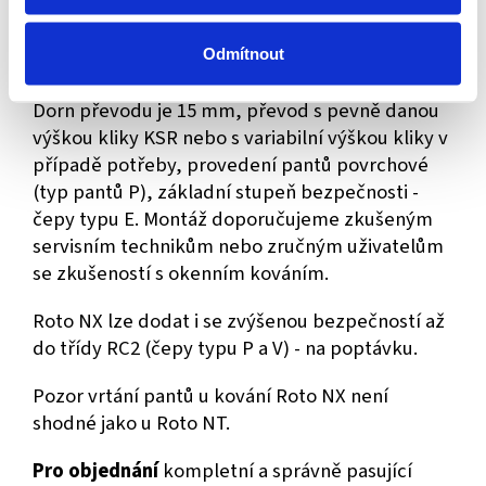
nejsou zakráceny na přesný rozměr křídla,
zakrácení bez přítomnosti fyzického křídla není
Odmítnout
možné, proto jsou součástí i servisní spojky.
Dorn převodu je 15 mm, převod s pevně danou
výškou kliky KSR nebo s variabilní výškou kliky v
případě potřeby, provedení pantů povrchové
(typ pantů P), základní stupeň bezpečnosti -
čepy typu E.
Montáž doporučujeme zkušeným
servisním technikům nebo zručným uživatelům
se zkušeností s okenním kováním.
Roto NX lze dodat i se zvýšenou bezpečností až
do třídy RC2 (čepy typu P a V) - na poptávku.
Pozor vrtání pantů u kování Roto NX není
shodné jako u Roto NT.
Pro objednání
kompletní a správně pasující