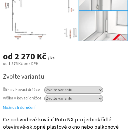
od
2 270 Kč
/ ks
od
1 876 Kč
bez DPH
Měrná
Zvolte variantu
cena:
Šířka v kovací drážce
Výška v kovací drážce
Možnosti doručení
Celoobvodové kování Roto NX pro jednokřídlé
otevíravě-sklopné plastové okno nebo balkonové