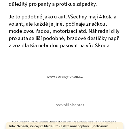
důležitý pro panty a protikus západky.
Je to podobné jako u aut. Všechny mají 4 kola a
volant, ale každé je jiné, počínaje značkou,
modelovou řadou, motorizací atd. Náhradní díly
pro auta se liší podobně, brzdové destičky např.
z vozidla Kia nebudou pasovat na vůz Škoda.
Z
á
www.servisy-oken.cz
p
a
t
í
Vytvořil Shoptet
Copyright 2026
www.4window.cz
. Všechna práva vyhrazena.
Info : Nenašli jste co jste hledali ?? Zašlete nám poptávku, nebo nám
Upravit nastavení cookies