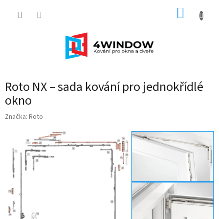
Přejít
NÁKUP
na
obsah
KOŠÍK
Roto NX – sada kování pro jednokřídlé
okno
Značka:
Roto