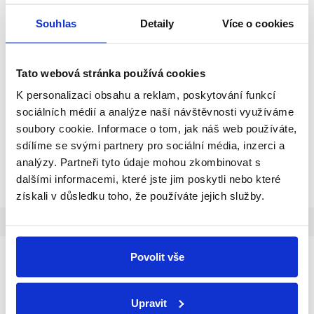
Atlanta
Souhlas
Detaily
Více o cookies
Skladem
(>100 ks)
Skladem
(21 ks)
2 Kč bez DPH
od 95 Kč bez DPH
3 Kč
115 Kč
od
Tato webová stránka používá cookies
DETAIL
DETAIL
K personalizaci obsahu a reklam, poskytování funkcí
sociálních médií a analýze naší návštěvnosti využíváme
Šroub pro montáž nebo výměnu
Univerzální hliníková klika pro
soubory cookie. Informace o tom, jak náš web používáte,
kování u plastových a
plastová, euro (dřevěná) i
sdílíme se svými partnery pro sociální média, inzerci a
dřevěných euro oken a dveří.
hliníková okna a balkonové
analýzy. Partneři tyto údaje mohou zkombinovat s
Pro plastová okna : opravný
dveře na oválné rozetě s
šroub, zápustná hlava, křížová
dalšími informacemi, které jste jim poskytli nebo které
unikátní Hoppe technologií
drážka Philips (PH 2), zinek bílý,
Secustic® a Variofit®. Čtyřhran s
získali v důsledku toho, že používáte jejich služby.
materiál ocel...
pružinou a rozsahem...
Popis
Diskuze
Značka
Ostatní informace
Detailní popis produktu
Povolit vše
Sadu kování od nás dostanete kompletní, ale
např. převodová lišta nebo křídlové nůžky
Upravit