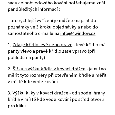
sady celoobvodového kování potřebujeme znát
pár důležitých informací :
- pro rychlejší vyřízení je můžete napsat do
poznámky ve 3 kroku objednávky a nebo do
samostatného e-mailu na
info@4window.cz
1,
Zda je křídlo levé nebo pravé
- levé křídlo má
panty vlevo a pravé křídlo zase vpravo (při
pohledu na panty)
2,
Šířku a výšku křídla v kovací drážce
- je nutno
měřit tyto rozměry při otevřeném křídle a měřit
v místě kde vede kování
3,
Výšku kliky v kovací drážce
- od spodní hrany
křídla v místě kde vede kování po střed otvoru
pro kliku