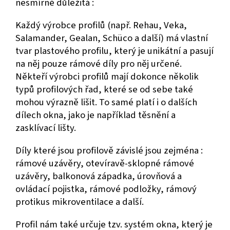
nesmírně důležitá :
Každý výrobce profilů (např. Rehau, Veka,
Salamander, Gealan, Schüco a další) má vlastní
tvar plastového profilu, který je unikátní a pasují
na něj pouze rámové díly pro něj určené.
Někteří výrobci profilů mají dokonce několik
typů profilových řad, které se od sebe také
mohou výrazně lišit. To samé platí i o dalších
dílech okna, jako je například těsnění a
zasklívací lišty.
Díly které jsou profilově závislé jsou zejména :
rámové uzávěry, otevíravě-sklopné rámové
uzávěry, balkonová západka, úrovňová a
ovládací pojistka, rámové podložky, rámový
protikus mikroventilace a další.
Profil nám také určuje tzv. systém okna, který je