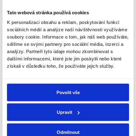
Tato webová stránka používá cookies
Schüco partner
Jsme oficiální prodejce a servis
K personalizaci obsahu a reklam, poskytování funkcí
sociálních médií a analýze naší návštěvnosti využíváme
soubory cookie. Informace o tom, jak náš web používáte,
Technické poradenství
sdílíme se svými partnery pro sociální média, inzerci a
Kování známe, rádi poradíme a pomůžeme
analýzy. Partneři tyto údaje mohou zkombinovat s
dalšími informacemi, které jste jim poskytli nebo které
získali v důsledku toho, že používáte jejich služby.
Individuální přístup
Každý zákazník je pro nás důležitý
Povolit vše
Vlastní tým techniků
Pomůžeme s montáží nebo opravou
Upravit
Související produkty
Odmítnout