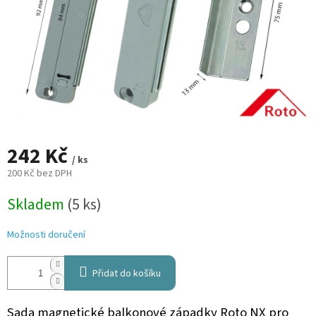
242 Kč
/ ks
200 Kč bez DPH
Měrná
Skladem
(5 ks)
cena:
Možnosti doručení
Přidat do košíku
Sada magnetické balkonové západky Roto NX pro