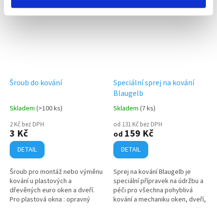
Šroub do kování
Speciální sprej na kování
Blaugelb
Skladem
(>100 ks)
Skladem
(7 ks)
2 Kč bez DPH
od 131 Kč bez DPH
3 Kč
159 Kč
od
DETAIL
DETAIL
Šroub pro montáž nebo výměnu
Sprej na kování Blaugelb je
kování u plastových a
speciální přípravek na údržbu a
dřevěných euro oken a dveří.
péči pro všechna pohyblivá
Pro plastová okna : opravný
kování a mechaniku oken, dveří,
šroub, zápustná hlava, křížová
bran a garáží. Používá se v