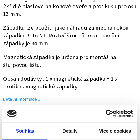
2křídlé plastové balkonové dveře a protikusu pro osu
13 mm.
Západku lze použít i jako náhradu za mechanickou
západku Roto NT. Rozteč šroubů pro upevnění
západky je 84 mm.
Magnetická západka je určena pro montáž na
štulpovou lištu.
Obsah dodávky : 1 x magnetická západka + 1 x
protikus magnetické západky.
Detailní informace
ZEPTAT SE
SDÍLET
Souhlas
Detaily
Více o cookies