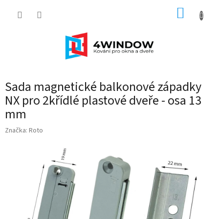
Přejít
NÁKUP
na
obsah
KOŠÍK
Sada magnetické balkonové západky
NX pro 2křídlé plastové dveře - osa 13
mm
Značka:
Roto