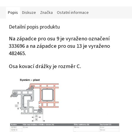
drážka Philips (PH 2), zinek bílý,
domácnostech, obchodě i v
materiál ocel...
průmyslových podnicích...
Popis
Diskuze
Značka
Ostatní informace
Detailní popis produktu
Na západce pro osu 9 je vyraženo označení
333696 a na západce pro osu 13 je vyraženo
482465.
Osa kovací drážky je rozměr C.