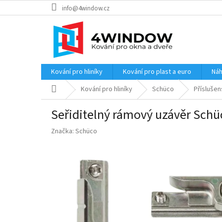
Přejít
info@4window.cz
na
obsah
Kování pro hliníky
Kování pro plast a euro
Náh
Domů
Kování pro hliníky
Schüco
Příslušen
Seřiditelný rámový uzávěr Schü
Značka:
Schüco