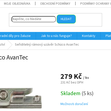
MOJE OBJEDNÁVKA
OBCHODNÍ PODMÍNKY
PODMÍNKY OCHRANY 
HLEDAT
radní díly pro žaluzie
Jak to u nás funguje?
Kontakty
Pla
ství
Seřiditelný rámový uzávěr Schüco AvanTec
co AvanTec
279 Kč
/ ks
231 Kč bez DPH
Měrná
Skladem
(5 ks)
cena:
Možnosti doručení