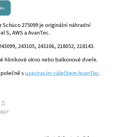
íku
 Schüco 275099 je originální náhradní
al S, AWS a AvanTec.
 243099, 243105, 243106, 218052, 218143.
evé hliníkové okno nebo balkonové dveře.
polečně s
uzavíracím válečkem AvanTec
.
DÍLET