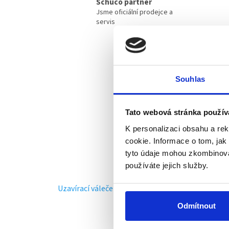
Schüco partner
Jsme oficiální prodejce a
servis
Souhlas
Tato webová stránka použív
K personalizaci obsahu a re
cookie. Informace o tom, jak
tyto údaje mohou zkombinovat
používáte jejich služby.
Uzavírací váleček Schüco AvanTec
Speciál
Odmítnout
Skladem
(5 ks)