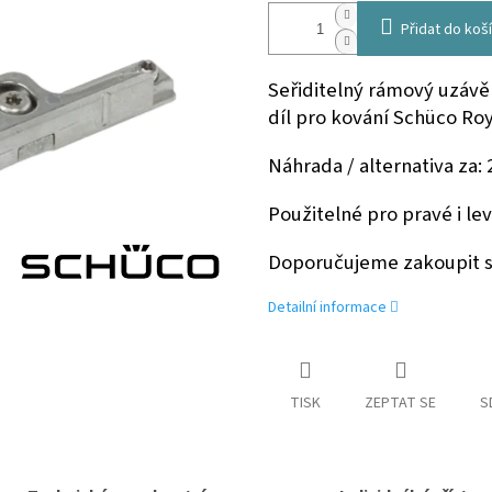
Přidat do koš
Seřiditelný rámový uzávěr
díl
pro kování Schüco Roy
Náhrada / alternativa za:
Použitelné pro pravé i l
Doporučujeme zakoupit s
Detailní informace
TISK
ZEPTAT SE
S