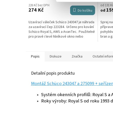
226 Kč bez DPH
od 131 K
274 Kč
15
od
Do košíku
Uzavírací váleček Schüco 243047 je náhrada
Sprej na
za uzavírací čep 223284. Určeno pro kování
příprave
Schüco Royal S, AWS a AvanTec. Použitelné
pohybliv
pro pravé i levé hliníkové okno nebo
bran a g
balkonové...
obchodě 
Popis
Diskuze
Značka
Ostatní info
Detailní popis produktu
Montáž Schüco 243047 a 275099 + seřízen
Systém okenních profilů: Royal S a
Roky výroby: Royal S od roku 1993 