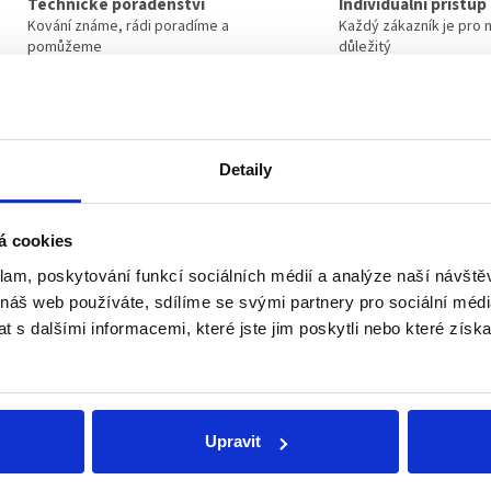
Technické poradenství
Individuální přístup
Kování známe, rádi poradíme a
Každý zákazník je pro 
pomůžeme
důležitý
Související produkty
Detaily
á cookies
klam, poskytování funkcí sociálních médií a analýze naší návšt
 náš web používáte, sdílíme se svými partnery pro sociální média
 s dalšími informacemi, které jste jim poskytli nebo které získa
ní sprej na kování Blaugelb
Upravit
Skladem
(8 ks)