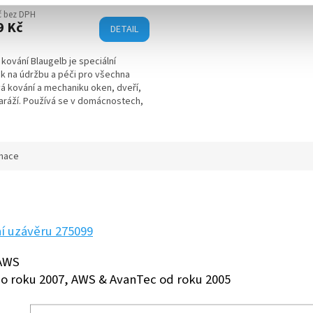
č bez DPH
9 Kč
DETAIL
 kování Blaugelb je speciální
k na údržbu a péči pro všechna
á kování a mechaniku oken, dveří,
aráží. Používá se v domácnostech,
i v průmyslových podnicích...
rmace
í uzávěru 275099
 AWS
do roku 2007, AWS & AvanTec od roku 2005