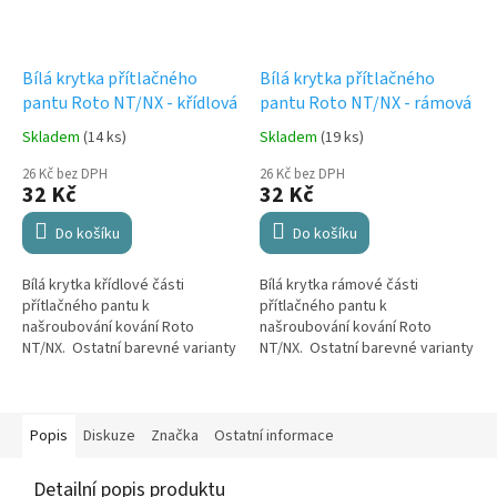
Bílá krytka přítlačného
Bílá krytka přítlačného
pantu Roto NT/NX - křídlová
pantu Roto NT/NX - rámová
Skladem
(14 ks)
Skladem
(19 ks)
26 Kč bez DPH
26 Kč bez DPH
32 Kč
32 Kč
Do košíku
Do košíku
Bílá krytka křídlové části
Bílá krytka rámové části
přítlačného pantu k
přítlačného pantu k
našroubování kování Roto
našroubování kování Roto
NT/NX. Ostatní barevné varianty
NT/NX. Ostatní barevné varianty
na poptávku.
na poptávku.
Popis
Diskuze
Značka
Ostatní informace
Detailní popis produktu