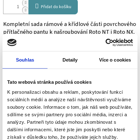
Přidat do košíku
Kompletní sada rámové a křídlové části povrchového
přítlačného pantu k našroubování Roto NT i Roto NX.
Používá se pro plastová a dřevěná okna, která se
pouze otevírají.
Souhlas
Detaily
Více o cookies
Krytky v bílé barvě lze dokoupit zvlášť.
Tato webová stránka používá cookies
K personalizaci obsahu a reklam, poskytování funkcí
ZEPTAT SE
SDÍLET
sociálních médií a analýze naší návštěvnosti využíváme
soubory cookie. Informace o tom, jak náš web používáte,
sdílíme se svými partnery pro sociální média, inzerci a
analýzy. Partneři tyto údaje mohou zkombinovat s
Schüco partner
dalšími informacemi, které jste jim poskytli nebo které
Jsme oficiální prodejce a servis
získali v důsledku toho, že používáte jejich služby.