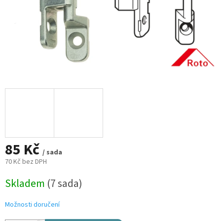
85 Kč
/ sada
70 Kč bez DPH
Měrná
Skladem
(7 sada)
cena:
Možnosti doručení