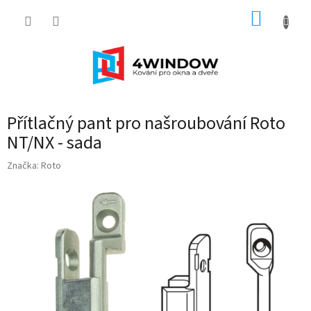
Přejít
NÁKUP
na
obsah
KOŠÍK
Přítlačný pant pro našroubování Roto
NT/NX - sada
Značka:
Roto