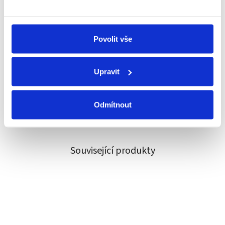
Technické poradenství
Kování známe, rádi poradíme a pomůžeme
Povolit vše
Individuální přístup
Upravit
Každý zákazník je pro nás důležitý
Odmítnout
Vlastní tým techniků
Pomůžeme s montáží nebo opravou
Související produkty