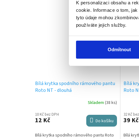
K personalizaci obsahu a re
cookie. Informace o tom, jak
tyto údaje mohou zkombinovat
používáte jejich služby.
Odmítnout
Bílá krytka spodního rámového pantu
Bílá k
Roto NT - dlouhá
Roto NT
Skladem
(38 ks)
10 Kč bez DPH
32 Kč be
12 Kč
39 Kč
Do košíku
Bílá krytka spodního rámového pantu Roto
Bílá kr