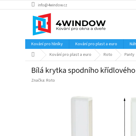
Přejít
info@4window.cz
na
obsah
Kování pro hliníky
Kování pro plast a euro
Náh
Domů
Kování pro plast a euro
Roto
Panty
Bílá krytka spodního křídlovéh
Značka:
Roto