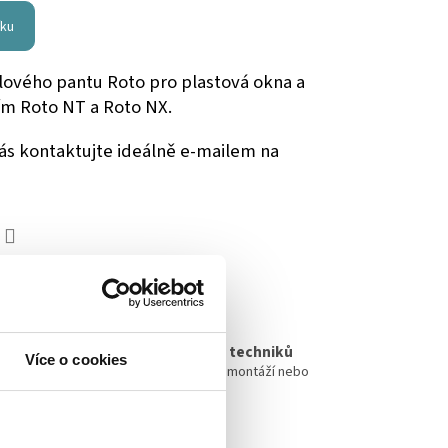
íku
dlového pantu Roto pro plastová okna a
ím Roto NT a Roto NX.
nás kontaktujte ideálně e-mailem na
DÍLET
Vlastní tým techniků
Více o cookies
nás
Pomůžeme s montáží nebo
opravou