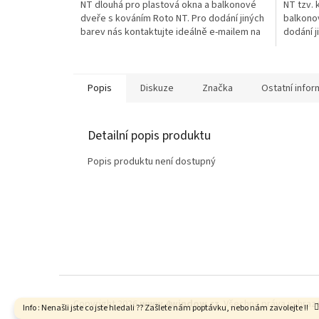
NT dlouhá pro plastová okna a balkonové
NT tzv. 
dveře s kováním Roto NT. Pro dodání jiných
balkono
barev nás kontaktujte ideálně e-mailem na
dodání j
info@4window.cz .
e-maile
Popis
Diskuze
Značka
Ostatní info
Detailní popis produktu
Popis produktu není dostupný
Z
á
p
a
t
í
Copyright 2026
www.4window.cz
. Všechna práva vyhraz
Info : Nenašli jste co jste hledali ?? Zašlete nám poptávku, nebo nám zavolejte !!