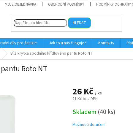
MOJE OBJEDNÁVKA
OBCHODNÍ PODMÍNKY
PODMÍNKY OCHRANY 
HLEDAT
radní díly pro žaluzie
Jak to u nás funguje?
Kontakty
Pla
Bílá krytka spodního křídlového pantu Roto NT
o pantu Roto NT
26 Kč
/ ks
21 Kč bez DPH
Měrná
Skladem
(40 ks)
cena:
Možnosti doručení