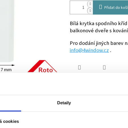
Přidat do koš
Bílá krytka spodního kří
balkonové dveře s kován
Pro dodání jiných barev 
info@4window.cz
.
TISK
ZEPTAT SE
S
Technické poradenství
Individuální přístup
Detaily
Kování známe, rádi poradíme a
Každý zákazník je pro 
pomůžeme
důležitý
á cookies