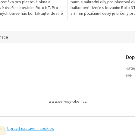
kostička pro plastová okna a
pant je náhradní díly pro plastová o
vé dveře s kováním Roto NT. Pro
balkonové dveře s kováním Roto N
iných barev nás kontaktujte ideálně
s 3 mm pozičními čepy je určený pr
m na info@4window.cz .
plastová křídla s maximální...
rmace
Dop
Kate
EAN
:
www.servisy-oken.cz
ena.
Upravit nastavení cookies