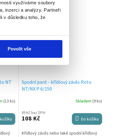
ěvnosti využíváme soubory
, inzerci a analýzy. Partneři
li v důsledku toho, že
Povolit vše
oto NT
Spodní pant - křídlový závěs Roto
NT/NX P 6/150
em
(13 ks)
Skladem
(9 ks)
89 Kč bez DPH
108 Kč
košíku
Do košíku
ídlový
Křídlový závěs nebo také spodní křídlový