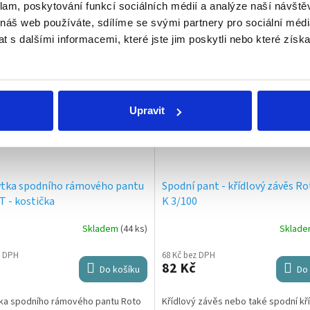
Související produkty
klam, poskytování funkcí sociálních médií a analýze naší návšt
 náš web používáte, sdílíme se svými partnery pro sociální média
 s dalšími informacemi, které jste jim poskytli nebo které získa
Upravit
rytka spodního rámového pantu
Spodní pant - křídlový závěs R
 - kostička
K 3/100
Skladem
(44 ks)
Sklad
z DPH
68 Kč bez DPH
82 Kč
Do košíku
Do 
ytka spodního rámového pantu Roto
Křídlový závěs nebo také spodní kř