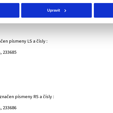
19845
Upravit
19846
ačen písmeny LS a čísly :
5, 233685
označen písmeny RS a čísly :
6, 233686