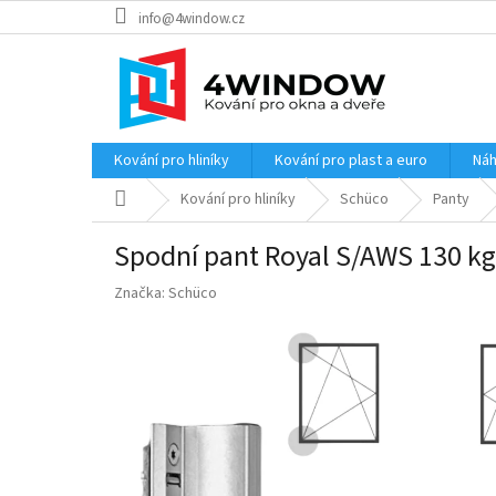
Přejít
info@4window.cz
na
obsah
Kování pro hliníky
Kování pro plast a euro
Náh
Domů
Kování pro hliníky
Schüco
Panty
Spodní pant Royal S/AWS 130 kg
Značka:
Schüco