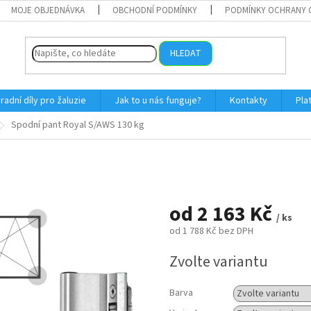
MOJE OBJEDNÁVKA
OBCHODNÍ PODMÍNKY
PODMÍNKY OCHRANY 
HLEDAT
radní díly pro žaluzie
Jak to u nás funguje?
Kontakty
Pla
Spodní pant Royal S/AWS 130 kg
od
2 163 Kč
/ ks
od
1 788 Kč
bez DPH
Měrná
Zvolte variantu
cena:
Barva