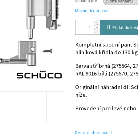
Varianta pro
Možnosti doručení
Přidat do koš
Kompletní spodní pant S
hliníková křídla do 130 k
Barva stříbrná (275564, 2
RAL 9016 bílá (275570, 275
Originální náhradní díl S
níže.
Provedení pro levé nebo 
Detailní informace