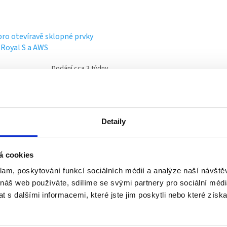
ro otevíravě sklopné prvky
 Royal S a AWS
Dodání cca 3 týdny
 Kč bez DPH
21 Kč
DETAIL
horní pant pro otevíravě sklopná
Detaily
á okna a balkonové dveře s kováním
Royal S a AWS. 3 barevná provedení
říbrná, RAL 9005 - černá a RAL 9016 -
á cookies
..
klam, poskytování funkcí sociálních médií a analýze naší návšt
 náš web používáte, sdílíme se svými partnery pro sociální média
rmace
 s dalšími informacemi, které jste jim poskytli nebo které získa