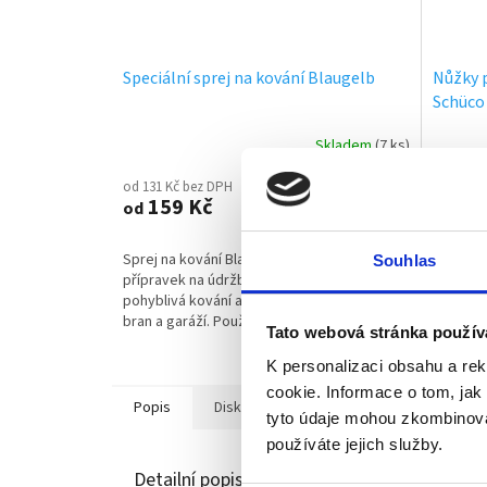
Speciální sprej na kování Blaugelb
Nůžky p
Schüco
Skladem
(7 ks)
od 131 Kč bez DPH
od 5 389
159 Kč
6 5
od
od
DETAIL
Sprej na kování Blaugelb je speciální
Nůžky a 
Souhlas
přípravek na údržbu a péči pro všechna
hliníkov
pohyblivá kování a mechaniku oken, dveří,
Schüco 
bran a garáží. Používá se v domácnostech,
: C0 - st
Tato webová stránka použív
obchodě i v průmyslových podnicích...
bílá Pro.
K personalizaci obsahu a re
cookie. Informace o tom, jak
Popis
Diskuze
Značka
Ostatní info
tyto údaje mohou zkombinovat
používáte jejich služby.
Detailní popis produktu