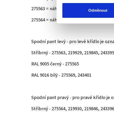
275563 = náhrada za pant 219929 nebo 2
Odmítnout
275564 = náhrada za pant 219930 nebo 2
Spodní pant levý - pro levé křídlo je ozn
Stříbrný - 275563, 219929, 219845, 24339
RAL 9005 černý - 275565
RAL 9016 bílý - 275569, 243401
Spodní pant pravý - pro pravé křídlo je 
Stříbrný - 275564, 219930, 219846, 24339