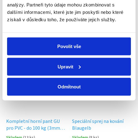
Individuální přístup
analýzy. Partneři tyto údaje mohou zkombinovat s
Každý zákazník je pro nás důležitý
dalšími informacemi, které jste jim poskytli nebo které
získali v důsledku toho, že používáte jejich služby.
Vlastní tým techniků
Pomůžeme s montáží nebo opravou
Povolit vše
Související produkty
Upravit
Odmítnout
Kompletní horní pant GU
Speciální sprej na kování
pro PVC - do 100 kg (3mm) +
Blaugelb
bílé krytky
Skladem
(13 ks)
Skladem
(8 ks)