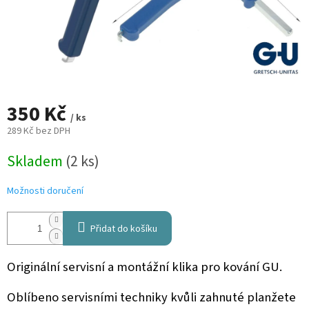
350 Kč
/ ks
289 Kč bez DPH
Měrná
Skladem
(2 ks)
cena:
Možnosti doručení
Přidat do košíku
Originální servisní a montážní klika pro kování GU.
Oblíbeno servisními techniky kvůli zahnuté planžete