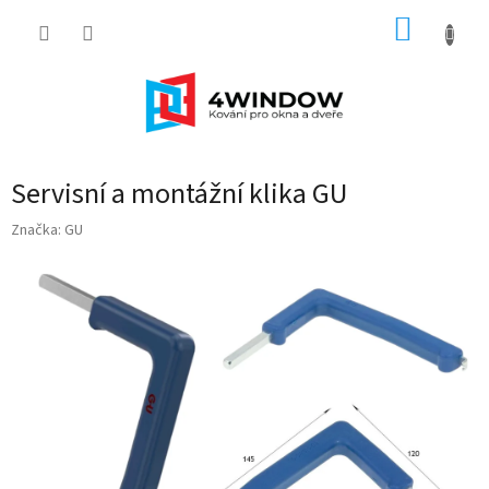
Přejít
NÁKUP
na
obsah
KOŠÍK
Servisní a montážní klika GU
Značka:
GU