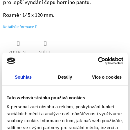
pro lepší vyndání čepu horního pantu.
Rozměr 145 x 120 mm.
Detailní informace
ZEPTAT SE
SDÍLET
Souhlas
Detaily
Více o cookies
Schüco partner
Jsme oficiální prodejce a servis
Tato webová stránka používá cookies
Technické poradenství
K personalizaci obsahu a reklam, poskytování funkcí
Kování známe, rádi poradíme a pomůžeme
sociálních médií a analýze naší návštěvnosti využíváme
soubory cookie. Informace o tom, jak náš web používáte,
sdílíme se svými partnery pro sociální média, inzerci a