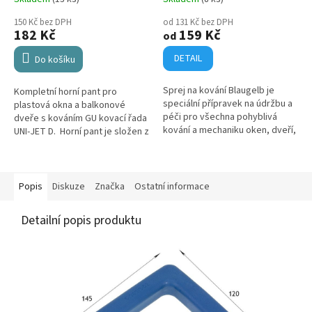
150 Kč bez DPH
od 131 Kč bez DPH
182 Kč
159 Kč
od
DETAIL
Do košíku
Sprej na kování Blaugelb je
Kompletní horní pant pro
speciální přípravek na údržbu a
plastová okna a balkonové
péči pro všechna pohyblivá
dveře s kováním GU kovací řada
kování a mechaniku oken, dveří,
UNI-JET D. Horní pant je složen z
bran a garáží. Používá se v
rámového ložiska nůžek a čepu
domácnostech, obchodě i v
a bílých krytek. Pro křídla s
průmyslových podnicích...
váhou do...
Popis
Diskuze
Značka
Ostatní informace
Detailní popis produktu