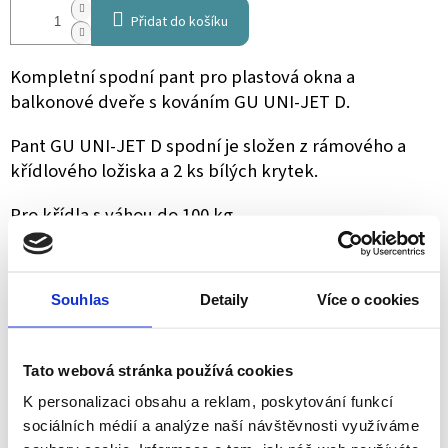
Přidat do košíku
Kompletní spodní pant pro plastová okna a
balkonové dveře s kováním GU UNI-JET D.
Pant GU UNI-JET D spodní je složen z rámového a
křídlového ložiska a 2 ks bílých krytek.
Pro křídla s váhou do 100 kg.
V 95 % případů se používá pant s nosností do 100 kg.
Souhlas
Detaily
Více o cookies
Detailní informace
Tato webová stránka používá cookies
ZEPTAT SE
SDÍLET
K personalizaci obsahu a reklam, poskytování funkcí
sociálních médií a analýze naší návštěvnosti využíváme