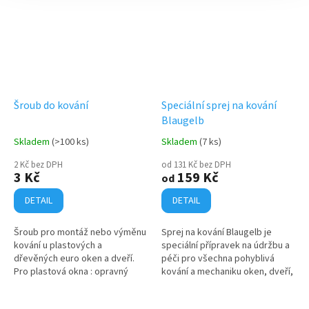
Šroub do kování
Speciální sprej na kování
Blaugelb
Skladem
(>100 ks)
Skladem
(7 ks)
2 Kč bez DPH
od 131 Kč bez DPH
3 Kč
159 Kč
od
DETAIL
DETAIL
Šroub pro montáž nebo výměnu
Sprej na kování Blaugelb je
kování u plastových a
speciální přípravek na údržbu a
dřevěných euro oken a dveří.
péči pro všechna pohyblivá
Pro plastová okna : opravný
kování a mechaniku oken, dveří,
šroub, zápustná hlava, křížová
bran a garáží. Používá se v
drážka Philips (PH 2), zinek bílý,
domácnostech, obchodě i v