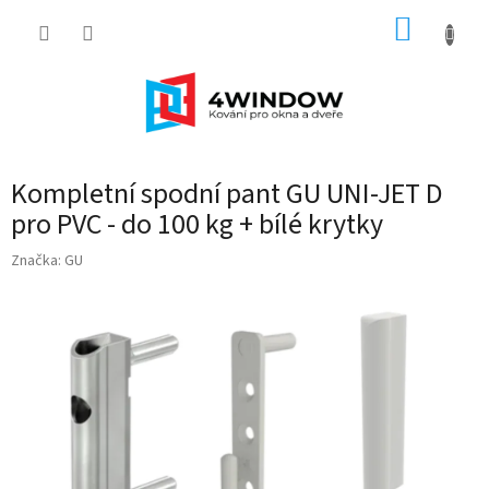
Přejít
NÁKUP
na
obsah
KOŠÍK
Kompletní spodní pant GU UNI-JET D
pro PVC - do 100 kg + bílé krytky
Značka:
GU