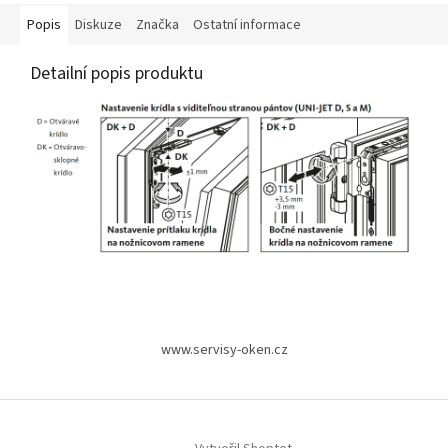
materiál ocel...
průmyslových podnicích...
Popis
Diskuze
Značka
Ostatní informace
Detailní popis produktu
Z
á
www.servisy-oken.cz
p
a
t
í