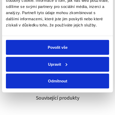
soubory cookie. Informace o tom, jak náš web používáte,
sdílíme se svými partnery pro sociální média, inzerci a
Schüco partner
analýzy. Partneři tyto údaje mohou zkombinovat s
Jsme oficiální prodejce a servis
dalšími informacemi, které jste jim poskytli nebo které
získali v důsledku toho, že používáte jejich služby.
Technické poradenství
Kování známe, rádi poradíme a pomůžeme
Povolit vše
Individuální přístup
Každý zákazník je pro nás důležitý
Upravit
Vlastní tým techniků
Odmítnout
Pomůžeme s montáží nebo opravou
Související produkty