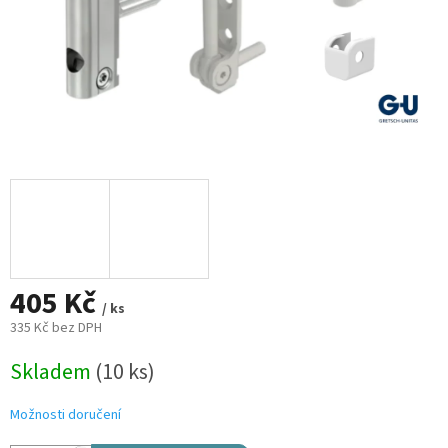
405 Kč
/ ks
335 Kč bez DPH
Měrná
Skladem
(10 ks)
cena:
Možnosti doručení