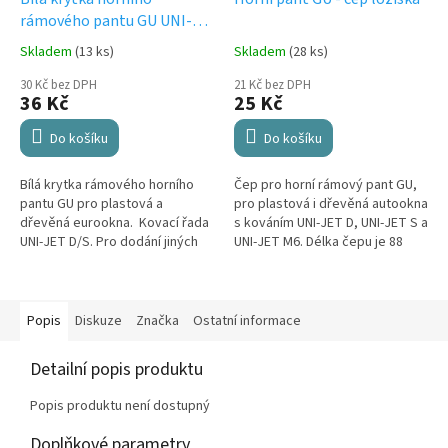
rámového pantu GU UNI-
JET D/S
Skladem
(13 ks)
Skladem
(28 ks)
30 Kč bez DPH
21 Kč bez DPH
36 Kč
25 Kč
Do košíku
Do košíku
Bílá krytka rámového horního
Čep pro horní rámový pant GU,
pantu GU pro plastová a
pro plastová i dřevěná autookna
dřevěná eurookna. Kovací řada
s kováním UNI-JET D, UNI-JET S a
UNI-JET D/S. Pro dodání jiných
UNI-JET M6. Délka čepu je 88
barev nás kontaktujte ideálně e-
mm. Čep je určen pouze pro
mailem na info@4window.cz .
panty GU.
Popis
Diskuze
Značka
Ostatní informace
Detailní popis produktu
Popis produktu není dostupný
Doplňkové parametry