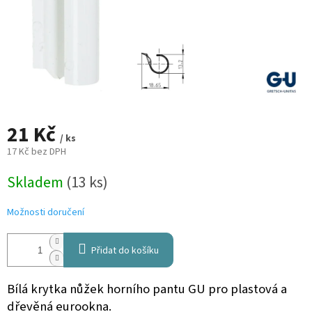
21 Kč
/ ks
17 Kč bez DPH
Měrná
Skladem
(13 ks)
cena:
Možnosti doručení
Přidat do košíku
Bílá krytka nůžek horního pantu GU pro plastová a
dřevěná eurookna.