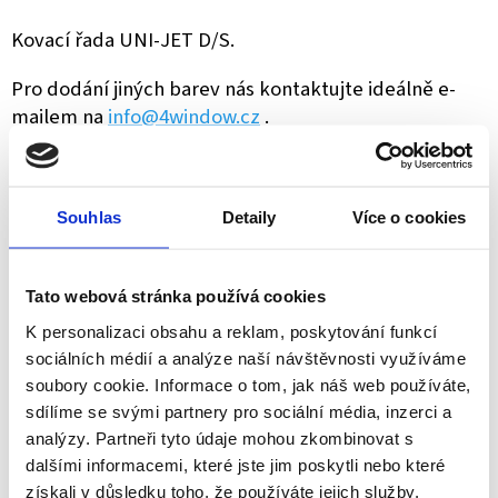
Kovací řada UNI-JET D/S.
Pro dodání jiných barev nás kontaktujte ideálně e-
mailem na
info@4window.cz
.
Souhlas
Detaily
Více o cookies
ZEPTAT SE
SDÍLET
Tato webová stránka používá cookies
K personalizaci obsahu a reklam, poskytování funkcí
sociálních médií a analýze naší návštěvnosti využíváme
Schüco partner
soubory cookie. Informace o tom, jak náš web používáte,
Jsme oficiální prodejce a servis
sdílíme se svými partnery pro sociální média, inzerci a
analýzy. Partneři tyto údaje mohou zkombinovat s
Technické poradenství
dalšími informacemi, které jste jim poskytli nebo které
Kování známe, rádi poradíme a pomůžeme
získali v důsledku toho, že používáte jejich služby.