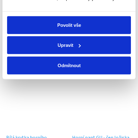
Individuální přístup
Každý zákazník je pro nás důležitý
Povolit vše
Upravit
Vlastní tým techniků
Pomůžeme s montáží nebo opravou
Odmítnout
Související produkty
Bílá krytka horního
Horní pant GU - čep ložiska