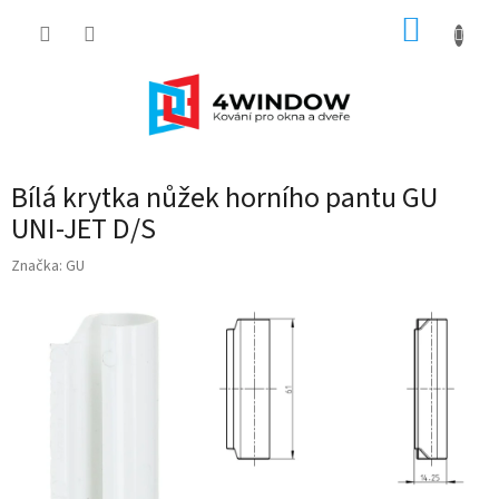
Přejít
NÁKUP
na
obsah
KOŠÍK
Bílá krytka nůžek horního pantu GU
UNI-JET D/S
Značka:
GU