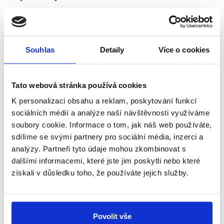
Uzavírací body : 4 x hřibový čep typu V
Velikost hlavní kapsy je uvedena u jednotlivých
Souhlas
Detaily
Více o cookies
variant zámků, liší se totiž podle velikosti dornu.
Detailní rozměry zámku včetně umístění
pohyblivých V čepů.
Tato webová stránka používá cookies
K personalizaci obsahu a reklam, poskytování funkcí
Výška křídla : 1900 - 2200 mm
sociálních médií a analýze naší návštěvnosti využíváme
Výška křídla : 2200 - 2500 mm
soubory cookie. Informace o tom, jak náš web používáte,
sdílíme se svými partnery pro sociální média, inzerci a
analýzy. Partneři tyto údaje mohou zkombinovat s
dalšími informacemi, které jste jim poskytli nebo které
získali v důsledku toho, že používáte jejich služby.
Povolit vše