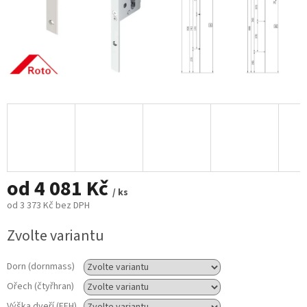
od
4 081 Kč
/ ks
od
3 373 Kč
bez DPH
Měrná
Zvolte variantu
cena:
Dorn (dornmass)
Ořech (čtyřhran)
Výška dveří (FFH)