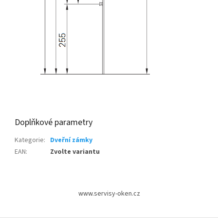
Doplňkové parametry
Kategorie
:
Dveřní zámky
EAN
:
Zvolte variantu
Z
á
www.servisy-oken.cz
p
a