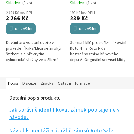
Skladem
(3 ks)
Skladem
(1 ks)
2 699 Kč bez DPH
198 Kč bez DPH
3 266 Kč
239 Kč
Do košíku
Do košíku
Kování pro vstupní dveře v
Servisní klíč pro seřízení kování
provedení klika/klika se širokým
Roto NT a Roto NX a
štítkem a s překrytím
bezpečnostního hřibového
cylindrické vložky ve stříbrné
čepu V. Originální servisní klíč ,
barvě. Šířka štítku je 54 mm,
materiál nerezová ocel. Servisní
rozteč mezi klikou a zámkovou
klíč tvaru "L" s imbusem 4 mm. ...
vložkou je 92 mm,...
Popis
Diskuze
Značka
Ostatní informace
Detailní popis produktu
Jak správně identifikovat zámek popisujeme v
návodu.
Návod k montáži a údržbě zámků Roto Safe