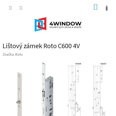
Přejít
NÁKUP
na
obsah
KOŠÍK
Lištový zámek Roto C600 4V
Značka:
Roto