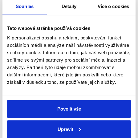
Souhlas
Detaily
Více o cookies
Schüco partner
Tato webová stránka používá cookies
Jsme oficiální prodejce a servis
K personalizaci obsahu a reklam, poskytování funkcí
sociálních médií a analýze naší návštěvnosti využíváme
soubory cookie. Informace o tom, jak náš web používáte,
Technické poradenství
sdílíme se svými partnery pro sociální média, inzerci a
Kování známe, rádi poradíme a pomůžeme
analýzy. Partneři tyto údaje mohou zkombinovat s
dalšími informacemi, které jste jim poskytli nebo které
Individuální přístup
získali v důsledku toho, že používáte jejich služby.
Každý zákazník je pro nás důležitý
Povolit vše
Vlastní tým techniků
Pomůžeme s montáží nebo opravou
Upravit
Související produkty