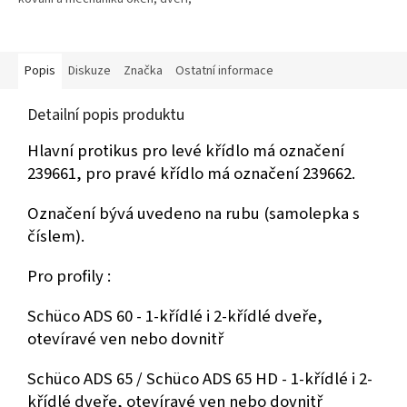
bran a garáží. Používá se v
domácnostech, obchodě i v
průmyslových podnicích...
Popis
Diskuze
Značka
Ostatní informace
Detailní popis produktu
Hlavní protikus pro levé křídlo má označení
239661, pro pravé křídlo má označení 239662.
Označení bývá uvedeno na rubu (samolepka s
číslem).
Pro profily :
Schüco ADS 60 - 1-křídlé i 2-křídlé dveře,
otevíravé ven nebo dovnitř
Schüco ADS 65 / Schüco ADS 65 HD -
1-křídlé i 2-
křídlé dveře, otevíravé ven nebo dovnitř