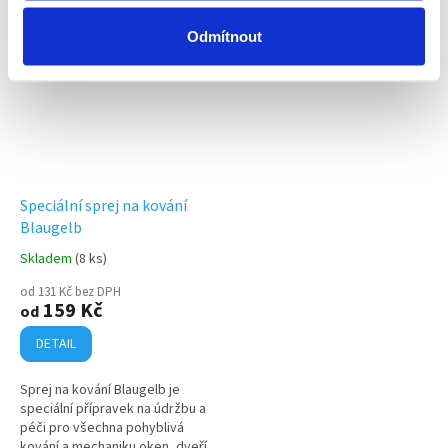
Odmítnout
Speciální sprej na kování
Blaugelb
Skladem
(8 ks)
od 131 Kč bez DPH
159 Kč
od
DETAIL
Sprej na kování Blaugelb je
speciální přípravek na údržbu a
péči pro všechna pohyblivá
kování a mechaniku oken, dveří,