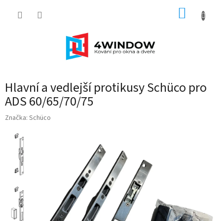
Přejít
NÁKUP
na
obsah
KOŠÍK
Hlavní a vedlejší protikusy Schüco pro
ADS 60/65/70/75
Značka:
Schüco