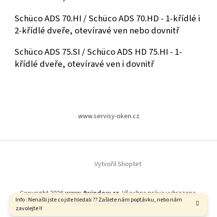
Schüco ADS 70.HI / Schüco ADS 70.HD -
1-křídlé i
2-křídlé dveře, otevíravé ven nebo dovnitř
Schüco ADS 75.SI / Schüco ADS HD 75.HI - 1-
křídlé dveře, otevíravé ven i dovnitř
Z
á
www.servisy-oken.cz
p
a
t
í
Vytvořil Shoptet
Copyright 2026
www.4window.cz
. Všechna práva vyhrazena.
Info : Nenašli jste co jste hledali ?? Zašlete nám poptávku, nebo nám
Upravit nastavení cookies
zavolejte !!