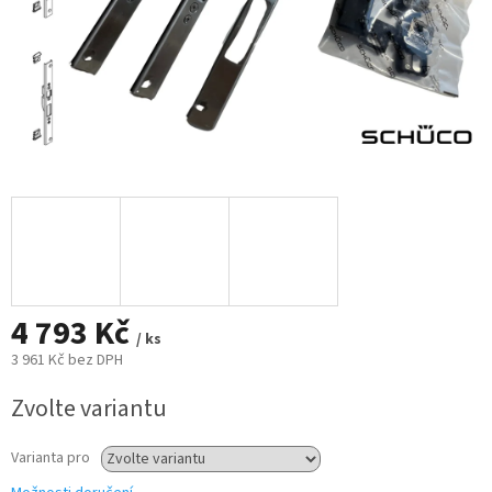
4 793 Kč
/ ks
3 961 Kč bez DPH
Měrná
Zvolte variantu
cena:
Varianta pro