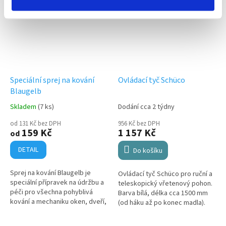
Speciální sprej na kování
Ovládací tyč Schüco
Blaugelb
Skladem
(7 ks)
Dodání cca 2 týdny
od 131 Kč bez DPH
956 Kč bez DPH
159 Kč
1 157 Kč
od
DETAIL
Do košíku
Sprej na kování Blaugelb je
Ovládací tyč Schüco pro ruční a
speciální přípravek na údržbu a
teleskopický vřetenový pohon.
péči pro všechna pohyblivá
Barva bílá, délka cca 1500 mm
kování a mechaniku oken, dveří,
(od háku až po konec madla).
bran a garáží. Používá se v
domácnostech, obchodě i v