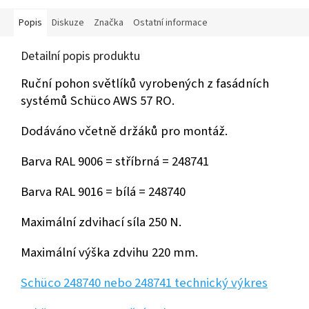
průmyslových podnicích...
Popis
Diskuze
Značka
Ostatní informace
Detailní popis produktu
Ruční pohon světlíků vyrobených z fasádních
systémů Schüco AWS 57 RO.
Dodáváno včetně držáků pro montáž.
Barva RAL 9006 = stříbrná = 248741
Barva RAL 9016 = bílá = 248740
Maximální zdvihací síla 250 N.
Maximální výška zdvihu 220 mm.
Schüco 248740 nebo 248741 technický výkres