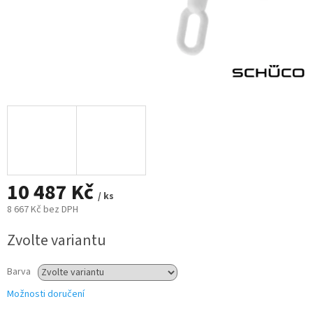
10 487 Kč
/ ks
8 667 Kč bez DPH
Měrná
Zvolte variantu
cena:
Barva
Možnosti doručení