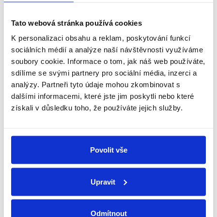
Schüco partner
Tato webová stránka používá cookies
Jsme oficiální prodejce a servis
K personalizaci obsahu a reklam, poskytování funkcí
sociálních médií a analýze naší návštěvnosti využíváme
soubory cookie. Informace o tom, jak náš web používáte,
Technické poradenství
Kování známe, rádi poradíme a pomůžeme
sdílíme se svými partnery pro sociální média, inzerci a
analýzy. Partneři tyto údaje mohou zkombinovat s
dalšími informacemi, které jste jim poskytli nebo které
Individuální přístup
získali v důsledku toho, že používáte jejich služby.
Každý zákazník je pro nás důležitý
Vlastní tým techniků
Povolit vše
Pomůžeme s montáží nebo opravou
Upravit
Související produkty
Odmítnout