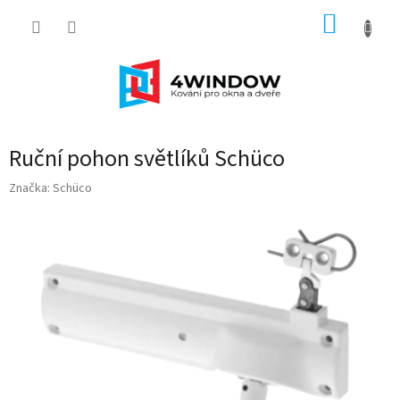
Přejít
NÁKUP
na
obsah
KOŠÍK
Ruční pohon světlíků Schüco
Značka:
Schüco